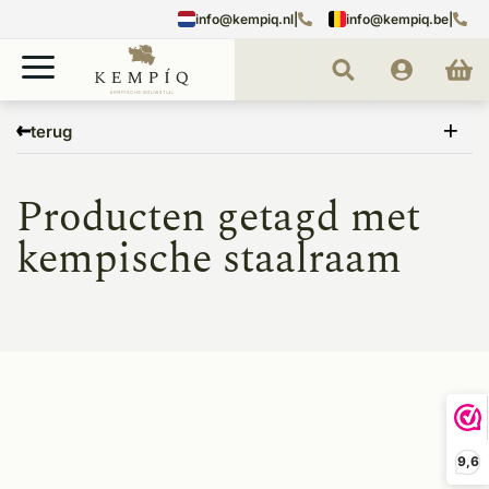
info@kempiq.nl
|
info@kempiq.be
|
Home
Tags
kempische staalraam
terug
Producten getagd met
kempische staalraam
9,6