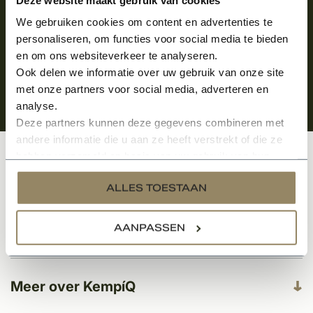
We gebruiken cookies om content en advertenties te
personaliseren, om functies voor social media te bieden
en om ons websiteverkeer te analyseren.
Ook delen we informatie over uw gebruik van onze site
met onze partners voor social media, adverteren en
analyse.
Deze partners kunnen deze gegevens combineren met
andere informatie die u aan ze heeft verstrekt of die ze
hebben verzameld op basis van uw gebruik van hun
Klantenservice
services.
ALLES TOESTAAN
AANPASSEN
Categorieën
Meer over KempíQ