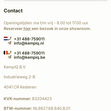
Contact
Openingstijden: ma t/m vrij - 8.00 tot 17.00 uur
Reserveer
hier
een bezoek in onze showroom.
+31 488-759011
info@kempiq.nl
+31 488-759011
info@kempiq.be
KempíQ B.V.
Industrieweg 2-B
4041 CR Kesteren
KVK-nummer:
83204423
BTW-nummer:
NL8627.68.640.B.01