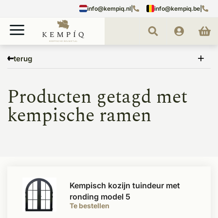
info@kempiq.nl
|
info@kempiq.be
|
Home
Tags
kempische ramen
terug
Producten getagd met
kempische ramen
Kempisch kozijn tuindeur met
ronding model 5
Te bestellen