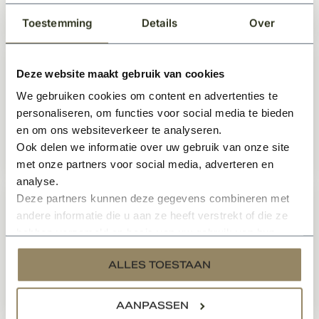
Toestemming
Details
Over
Prijs op aanvraag
Deze website maakt gebruik van cookies
Kempisch kozijn met dubbele
tuindeur model 1
We gebruiken cookies om content en advertenties te
Te bestellen
personaliseren, om functies voor social media te bieden
en om ons websiteverkeer te analyseren.
Ook delen we informatie over uw gebruik van onze site
Prijs op aanvraag
met onze partners voor social media, adverteren en
analyse.
Deze partners kunnen deze gegevens combineren met
Kempisch kozijn met dubbele
andere informatie die u aan ze heeft verstrekt of die ze
tuindeur model 12
hebben verzameld op basis van uw gebruik van hun
Te bestellen
services.
ALLES TOESTAAN
Prijs op aanvraag
AANPASSEN