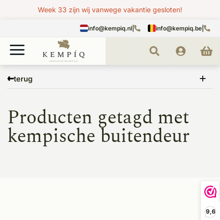
Week 33 zijn wij vanwege vakantie gesloten!
info@kempiq.nl
|
info@kempiq.be
|
Home
Tags
kempische buitendeur
terug
Producten getagd met
kempische buitendeur
9,6