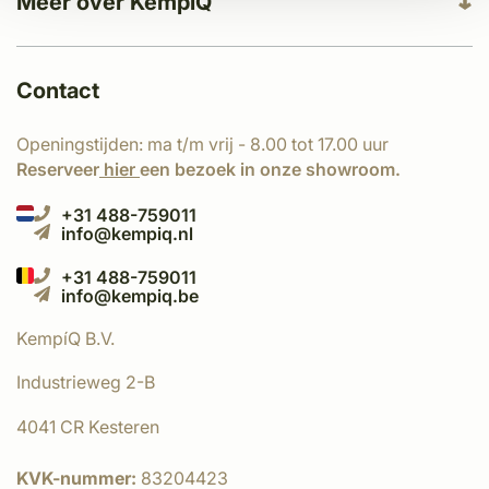
Meer over KempíQ
Contact
Openingstijden: ma t/m vrij - 8.00 tot 17.00 uur
Reserveer
hier
een bezoek in onze showroom.
+31 488-759011
info@kempiq.nl
+31 488-759011
info@kempiq.be
KempíQ B.V.
Industrieweg 2-B
4041 CR Kesteren
KVK-nummer:
83204423