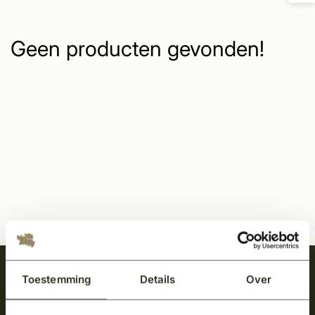
Geen producten gevonden!
Meld je aan en ontvang het laatste nieuws
Toestemming
Details
Over
over onze kempische bouwstijl!