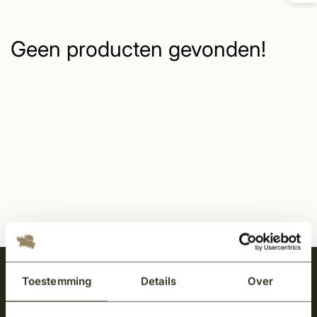
Geen producten gevonden!
Meld je aan en ontvang het laatste nieuws
Toestemming
Details
Over
over onze kempische bouwstijl!