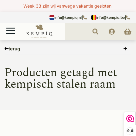
Week 33 zijn wij vanwege vakantie gesloten!
info@kempiq.nl
|
info@kempiq.be
|
Home
Tags
kempisch stalen raam
terug
Producten getagd met
kempisch stalen raam
9,6