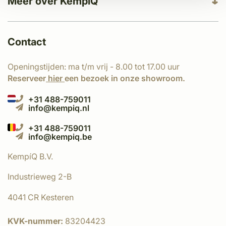
Meer over KempíQ
Contact
Openingstijden: ma t/m vrij - 8.00 tot 17.00 uur
Reserveer
hier
een bezoek in onze showroom.
+31 488-759011
info@kempiq.nl
+31 488-759011
info@kempiq.be
KempíQ B.V.
Industrieweg 2-B
4041 CR Kesteren
KVK-nummer:
83204423