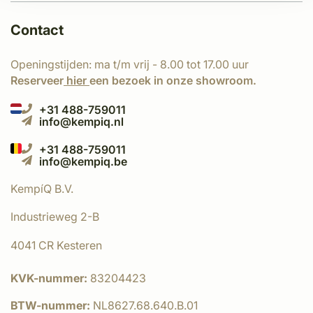
Contact
Openingstijden: ma t/m vrij - 8.00 tot 17.00 uur
Reserveer
hier
een bezoek in onze showroom.
+31 488-759011
info@kempiq.nl
+31 488-759011
info@kempiq.be
KempíQ B.V.
Industrieweg 2-B
4041 CR Kesteren
KVK-nummer:
83204423
BTW-nummer:
NL8627.68.640.B.01