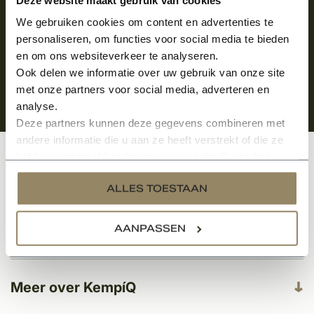
We gebruiken cookies om content en advertenties te
personaliseren, om functies voor social media te bieden
en om ons websiteverkeer te analyseren.
Ook delen we informatie over uw gebruik van onze site
met onze partners voor social media, adverteren en
analyse.
Deze partners kunnen deze gegevens combineren met
andere informatie die u aan ze heeft verstrekt of die ze
hebben verzameld op basis van uw gebruik van hun
Klantenservice
services.
ALLES TOESTAAN
AANPASSEN
Categorieën
Meer over KempíQ