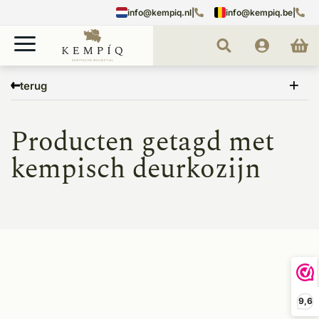
info@kempiq.nl
|
info@kempiq.be
|
Home
Tags
kempisch deurkozijn
terug
Producten getagd met
kempisch deurkozijn
9,6