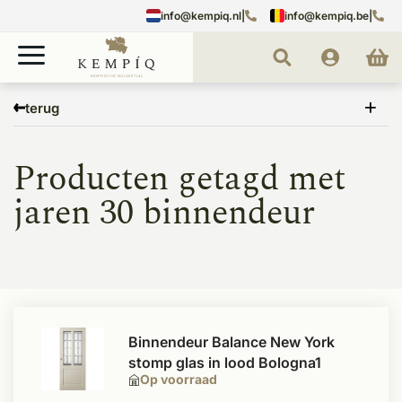
info@kempiq.nl
|
info@kempiq.be
|
Home
Tags
jaren 30 binnendeur
terug
Producten getagd met
jaren 30 binnendeur
Binnendeur Balance New York
stomp glas in lood Bologna1
Op voorraad