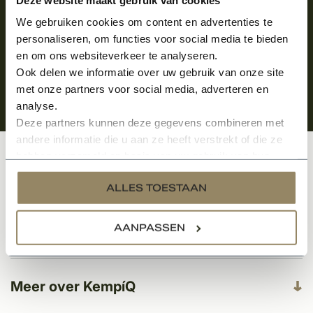
We gebruiken cookies om content en advertenties te
personaliseren, om functies voor social media te bieden
en om ons websiteverkeer te analyseren.
Ook delen we informatie over uw gebruik van onze site
met onze partners voor social media, adverteren en
analyse.
Deze partners kunnen deze gegevens combineren met
andere informatie die u aan ze heeft verstrekt of die ze
hebben verzameld op basis van uw gebruik van hun
Klantenservice
services.
ALLES TOESTAAN
AANPASSEN
Categorieën
Meer over KempíQ