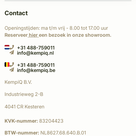
Contact
Openingstijden: ma t/m vrij - 8.00 tot 17.00 uur
Reserveer
hier
een bezoek in onze showroom.
+31 488-759011
info@kempiq.nl
+31 488-759011
info@kempiq.be
KempíQ B.V.
Industrieweg 2-B
4041 CR Kesteren
KVK-nummer:
83204423
BTW-nummer:
NL8627.68.640.B.01