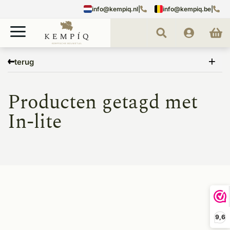
info@kempiq.nl
|
info@kempiq.be
|
Home
Tags
In-lite
terug
Producten getagd met
In-lite
9,6