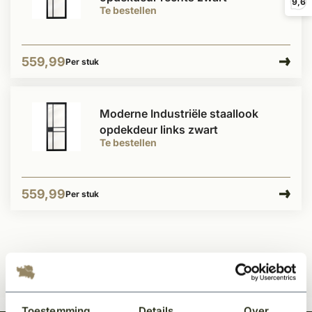
9,6
Te bestellen
559,99
Per stuk
Moderne Industriële staallook
opdekdeur links zwart
Te bestellen
559,99
Per stuk
Toestemming
Details
Over