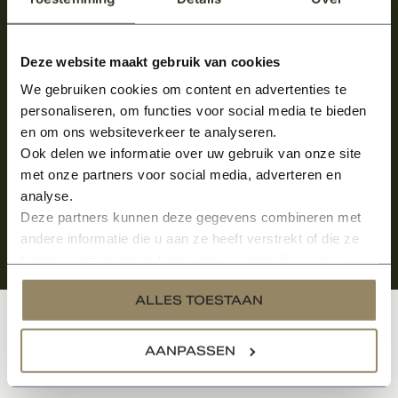
Meld je aan en ontvang het laatste nieuws
over onze kempische bouwstijl!
Deze website maakt gebruik van cookies
We gebruiken cookies om content en advertenties te
Aanmelden voor de nieuwsbrief
personaliseren, om functies voor social media te bieden
en om ons websiteverkeer te analyseren.
Ook delen we informatie over uw gebruik van onze site
met onze partners voor social media, adverteren en
analyse.
Deze partners kunnen deze gegevens combineren met
andere informatie die u aan ze heeft verstrekt of die ze
hebben verzameld op basis van uw gebruik van hun
services.
ALLES TOESTAAN
Klantenservice
AANPASSEN