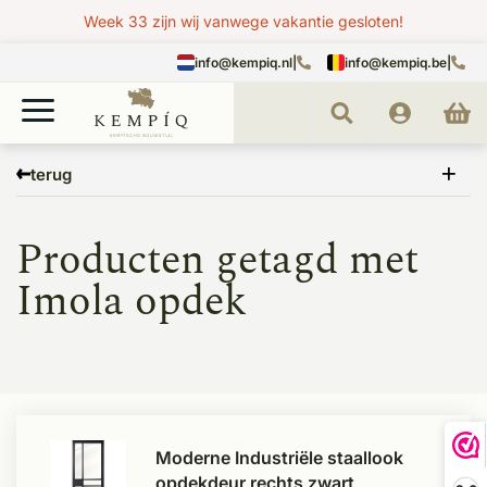
Week 33 zijn wij vanwege vakantie gesloten!
info@kempiq.nl
|
info@kempiq.be
|
Home
Tags
Imola opdek
terug
Producten getagd met
Imola opdek
Moderne Industriële staallook
opdekdeur rechts zwart