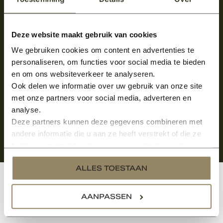
Meld je aan en ontvang het laatste nieuws
over onze kempische bouwstijl!
Deze website maakt gebruik van cookies
We gebruiken cookies om content en advertenties te
Aanmelden voor de nieuwsbrief
personaliseren, om functies voor social media te bieden
en om ons websiteverkeer te analyseren.
Ook delen we informatie over uw gebruik van onze site
met onze partners voor social media, adverteren en
analyse.
Deze partners kunnen deze gegevens combineren met
andere informatie die u aan ze heeft verstrekt of die ze
hebben verzameld op basis van uw gebruik van hun
services.
ALLES TOESTAAN
Klantenservice
AANPASSEN