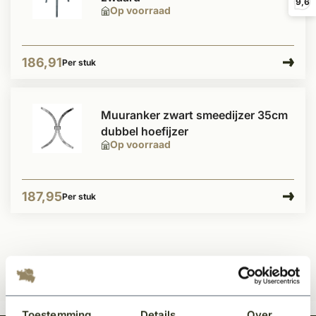
9,6
Op voorraad
186,91
Per stuk
Muuranker zwart smeedijzer 35cm
dubbel hoefijzer
Op voorraad
187,95
Per stuk
Toestemming
Details
Over