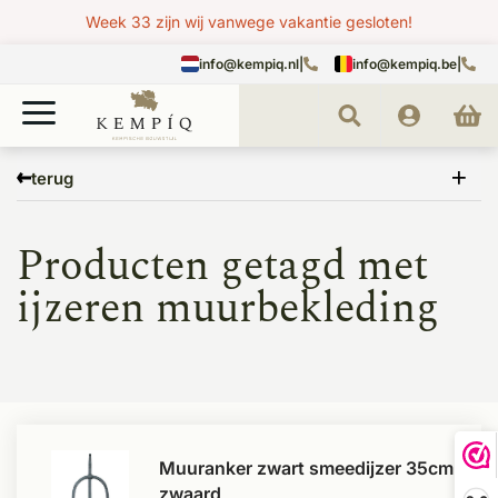
Week 33 zijn wij vanwege vakantie gesloten!
info@kempiq.nl
|
info@kempiq.be
|
Home
Tags
ijzeren muurbekleding
terug
Producten getagd met
ijzeren muurbekleding
Muuranker zwart smeedijzer 35cm
zwaard