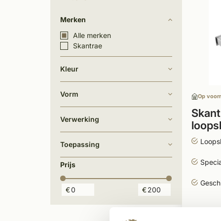
Merken
Alle merken
Skantrae
Kleur
Vorm
Op voor
Skant
Verwerking
loops
Chro
Loops
Toepassing
Specia
Prijs
Geschi
€
€
183,