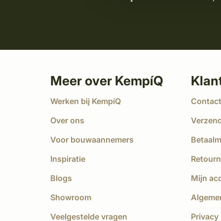
Meer over KempíQ
Klan
Werken bij KempíQ
Contac
Over ons
Verzen
Voor bouwaannemers
Betaal
Inspiratie
Retourn
Blogs
Mijn ac
Showroom
Algeme
Veelgestelde vragen
Privacy 