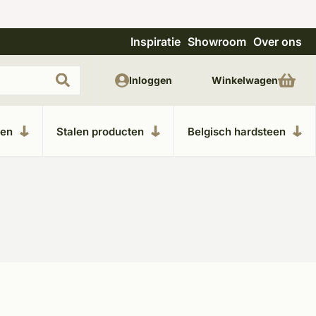
Inspiratie
Showroom
Over ons
Uitgebreide showroom in Kesteren
Unieke m
Inloggen
Winkelwagen
ken
Stalen producten
Belgisch hardsteen