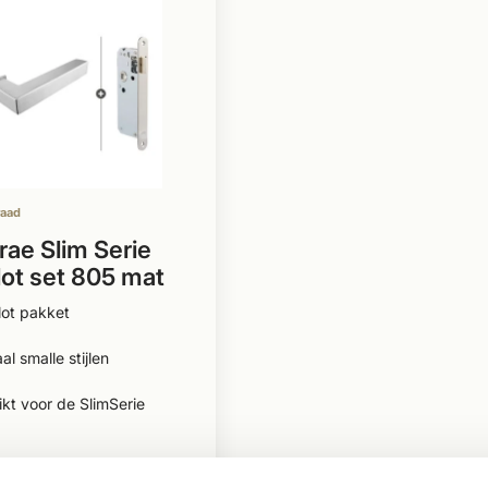
raad
rae Slim Serie
lot set 805 mat
om
lot pakket
al smalle stijlen
kt voor de SlimSerie
95