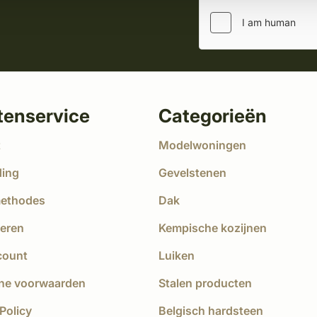
tenservice
Categorieën
t
Modelwoningen
ding
Gevelstenen
methodes
Dak
eren
Kempische kozijnen
count
Luiken
ne voorwaarden
Stalen producten
Policy
Belgisch hardsteen