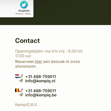
Contact
Openingstijden: ma t/m vrij - 8.00 tot
17.00 uur
Reserveer
hier
een bezoek in onze
showroom.
+31 488-759011
info@kempiq.nl
+31 488-759011
info@kempiq.be
KempíQ B.V.