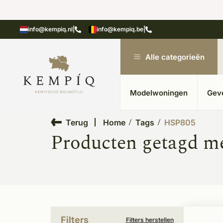
showroom in Kesteren
Unieke materialen in kempische
info@kempiq.nl
|
info@kempiq.be
|
Alle categorieën
Modelwoningen
Gev
Terug
Home
Tags
HSP805
Producten getagd m
Filters
Filters herstellen