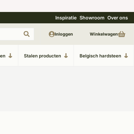
Inspiratie
Showroom
Over ons
Uitgebreide showroom in Kesteren
Unieke m
Inloggen
Winkelwagen
ken
Stalen producten
Belgisch hardsteen