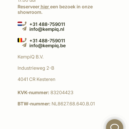
17.00 uur
Reserveer
hier
een bezoek in onze
showroom.
+31 488-759011
info@kempiq.nl
+31 488-759011
info@kempiq.be
KempíQ B.V.
Industrieweg 2-B
4041 CR Kesteren
KVK-nummer:
83204423
BTW-nummer:
NL8627.68.640.B.01