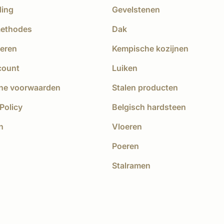
ding
Gevelstenen
methodes
Dak
eren
Kempische kozijnen
count
Luiken
ne voorwaarden
Stalen producten
Policy
Belgisch hardsteen
n
Vloeren
Poeren
Stalramen