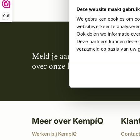
Deze website maakt gebruik
9,6
We gebruiken cookies om cont
websiteverkeer te analyseren
Ook delen we informatie over
Deze partners kunnen deze g
verzameld op basis van uw g
Meld je aan en ontvang het laa
over onze kempische bouwstijl
Meer over KempíQ
Klan
Werken bij KempíQ
Contac