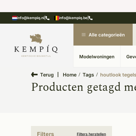
showroom in Kesteren
Unieke materialen in kempische
info@kempiq.nl
|
info@kempiq.be
|
Alle categorieën
Modelwoningen
Gev
Terug
Home
Tags
houtlook tegel
Producten getagd me
Filters
Filters herstellen