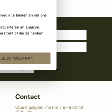
 media te bieden en om ons
uwsbrief
 adverteren en analyse.
rstrekt of die ze hebben
ALLES TOESTAAN
Contact
Openingstijden: ma t/m vrij - 8.00 tot