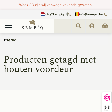
Week 33 zijn wij vanwege vakantie gesloten!
info@kempiq.nl
|
info@kempiq.be
|
Home
Tags
houten voordeur
terug
Producten getagd met
houten voordeur
9,6