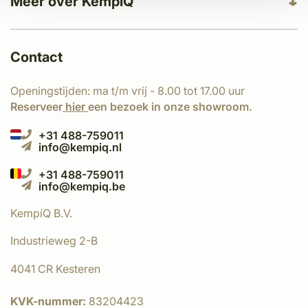
Meer over KempíQ
Contact
Openingstijden: ma t/m vrij - 8.00 tot 17.00 uur
Reserveer
hier
een bezoek in onze showroom.
+31 488-759011
info@kempiq.nl
+31 488-759011
info@kempiq.be
KempíQ B.V.
Industrieweg 2-B
4041 CR Kesteren
KVK-nummer:
83204423