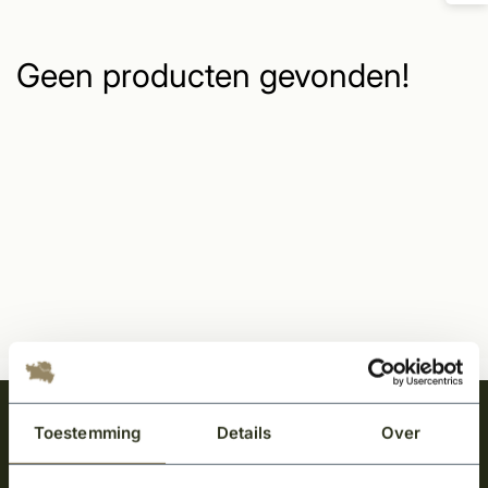
Geen producten gevonden!
Meld je aan en ontvang het laatste nieuws
Toestemming
Details
Over
over onze kempische bouwstijl!