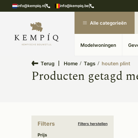
showroom in Kesteren
Unieke materialen in kempische
info@kempiq.nl
|
info@kempiq.be
|
Alle categorieën
Modelwoningen
Gev
Terug
Home
Tags
houten plint
Producten getagd me
Filters
Filters herstellen
Prijs