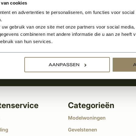
 van cookies
ent en advertenties te personaliseren, om functies voor social
.
Aanmelden voor de nie
 uw gebruik van onze site met onze partners voor social media,
egevens combineren met andere informatie die u aan ze heeft ve
tste nieuws
ebruik van hun services.
!
AANPASSEN
tenservice
Categorieën
t
Modelwoningen
ding
Gevelstenen