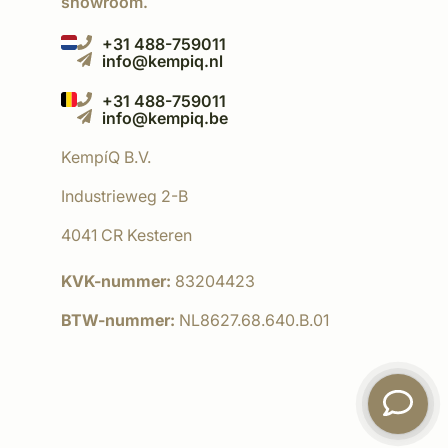
showroom.
+31 488-759011
info@kempiq.nl
+31 488-759011
info@kempiq.be
KempíQ B.V.
Industrieweg 2-B
4041 CR Kesteren
KVK-nummer:
83204423
BTW-nummer:
NL8627.68.640.B.01