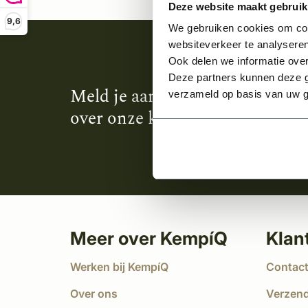
Deze website maakt gebruik
9,6
We gebruiken cookies om cont
websiteverkeer te analyseren
Ook delen we informatie over
Deze partners kunnen deze g
Meld je aan en ontvang het laa
verzameld op basis van uw g
over onze kempische bouwstijl
Meer over KempíQ
Klan
Werken bij KempíQ
Contac
Over ons
Verzen