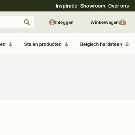
Inspiratie
Showroom
Over ons
Uitgebreide showroom in Kesteren
Unieke m
Inloggen
Winkelwagen
ken
Stalen producten
Belgisch hardsteen