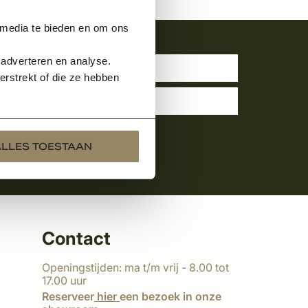
 media te bieden en om ons
uwsbrief
 adverteren en analyse.
rstrekt of die ze hebben
ALLES TOESTAAN
Contact
Openingstijden: ma t/m vrij - 8.00 tot
17.00 uur
Reserveer
hier
een bezoek in onze