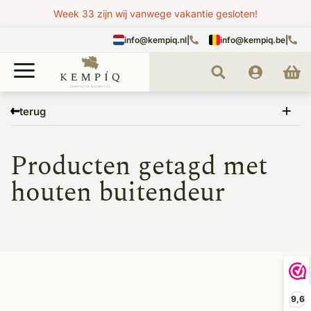
Week 33 zijn wij vanwege vakantie gesloten!
info@kempiq.nl
|
info@kempiq.be
|
Home
Tags
houten buitendeur
terug
Producten getagd met
houten buitendeur
9,6