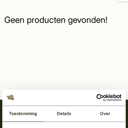
Geen producten gevonden!
Meld je aan en ontvang het laatste nieuws
Toestemming
Details
Over
over onze kempische bouwstijl!