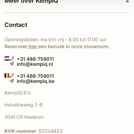
Meer over KempíQ
Contact
Openingstijden: ma t/m vrij - 8.00 tot 17.00 uur
Reserveer
hier
een bezoek in onze showroom.
+31 488-759011
info@kempiq.nl
+31 488-759011
info@kempiq.be
KempíQ B.V.
Industrieweg 2-B
4041 CR Kesteren
KVK-nummer:
83204423