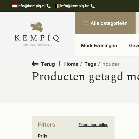
showroom in Kesteren
Unieke materialen in kempische
info@kempiq.nl
|
info@kempiq.be
|
Alle categorieën
Modelwoningen
Gev
Terug
Home
Tags
houder
Producten getagd m
Filters
Filters herstellen
Prijs