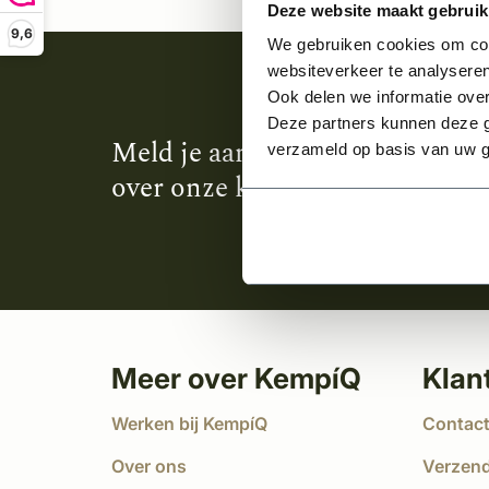
Deze website maakt gebruik
9,6
We gebruiken cookies om cont
websiteverkeer te analyseren
Ook delen we informatie over
Deze partners kunnen deze g
Meld je aan en ontvang het laa
verzameld op basis van uw g
over onze kempische bouwstijl
Meer over KempíQ
Klan
Werken bij KempíQ
Contac
Over ons
Verzen