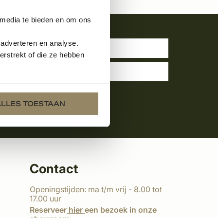
 media te bieden en om ons
uwsbrief
 adverteren en analyse.
rstrekt of die ze hebben
ALLES TOESTAAN
Contact
Openingstijden: ma t/m vrij - 8.00 tot
17.00 uur
Reserveer
hier
een bezoek in onze