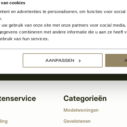
 van cookies
ent en advertenties te personaliseren, om functies voor social
.
Aanmelden voor de nie
 uw gebruik van onze site met onze partners voor social media,
egevens combineren met andere informatie die u aan ze heeft ve
tste nieuws
ebruik van hun services.
!
AANPASSEN
tenservice
Categorieën
t
Modelwoningen
ding
Gevelstenen