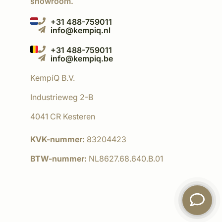
showroom.
+31 488-759011
info@kempiq.nl
+31 488-759011
info@kempiq.be
KempíQ B.V.
Industrieweg 2-B
4041 CR Kesteren
KVK-nummer:
83204423
BTW-nummer:
NL8627.68.640.B.01