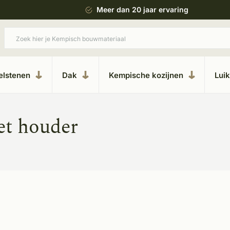
 bouwstijl
Meer dan 20 jaar ervaring
elstenen
Dak
Kempische kozijnen
Lui
et houder