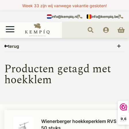
Week 33 zijn wij vanwege vakantie gesloten!
info@kempiq.nl
|
info@kempiq.be
|
Home
Tags
hoekklem
terug
Producten getagd met
hoekklem
9,6
Wienerberger hoekkeperklem RVS
50 stuks