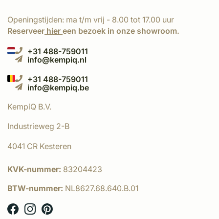
Openingstijden: ma t/m vrij - 8.00 tot 17.00 uur
Reserveer
hier
een bezoek in onze showroom.
+31 488-759011
info@kempiq.nl
+31 488-759011
info@kempiq.be
KempíQ B.V.
Industrieweg 2-B
4041 CR Kesteren
KVK-nummer:
83204423
BTW-nummer:
NL8627.68.640.B.01