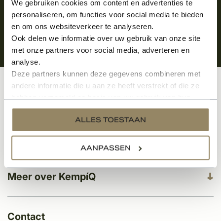
We gebruiken cookies om content en advertenties te
personaliseren, om functies voor social media te bieden
en om ons websiteverkeer te analyseren.
Ook delen we informatie over uw gebruik van onze site
met onze partners voor social media, adverteren en
analyse.
Deze partners kunnen deze gegevens combineren met
andere informatie die u aan ze heeft verstrekt of die ze
Klantenservice
hebben verzameld op basis van uw gebruik van hun
services.
ALLES TOESTAAN
Categorieën
AANPASSEN
Meer over KempíQ
Contact