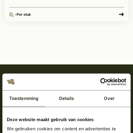
0,-
Per stuk
Meld je aan en ontvang het laatste nieuws
over onze kempische bouwstijl!
Aanmelden voor de nieuwsbrief
Toestemming
Details
Over
Deze website maakt gebruik van cookies
We gebruiken cookies om content en advertenties te