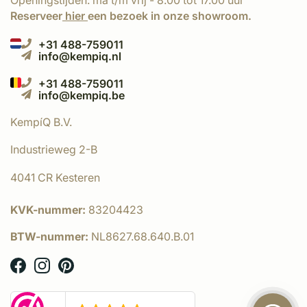
Openingstijden: ma t/m vrij - 8.00 tot 17.00 uur
Reserveer
hier
een bezoek in onze showroom.
+31 488-759011
info@kempiq.nl
+31 488-759011
info@kempiq.be
KempíQ B.V.
Industrieweg 2-B
4041 CR Kesteren
KVK-nummer:
83204423
BTW-nummer:
NL8627.68.640.B.01