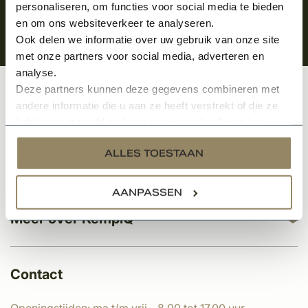
personaliseren, om functies voor social media te bieden
en om ons websiteverkeer te analyseren.
Ook delen we informatie over uw gebruik van onze site
met onze partners voor social media, adverteren en
analyse.
Deze partners kunnen deze gegevens combineren met
Klantenservice
andere informatie die u aan ze heeft verstrekt of die ze
hebben verzameld op basis van uw gebruik van hun
services.
ALLES TOESTAAN
Categorieën
AANPASSEN
Meer over KempíQ
Contact