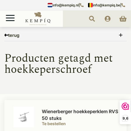
info@kempiq.nl
|
info@kempiq.be
|
Home
Tags
hoekkeperschroef
terug
Producten getagd met
hoekkeperschroef
Wienerberger hoekkeperklem RVS
50 stuks
9,6
Te bestellen