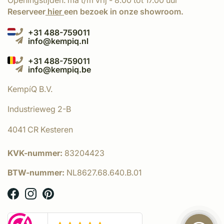
Openingstijden: ma t/m vrij - 8.00 tot 17.00 uur
Reserveer
hier
een bezoek in onze showroom.
+31 488-759011
info@kempiq.nl
+31 488-759011
info@kempiq.be
KempíQ B.V.
Industrieweg 2-B
4041 CR Kesteren
KVK-nummer:
83204423
BTW-nummer:
NL8627.68.640.B.01