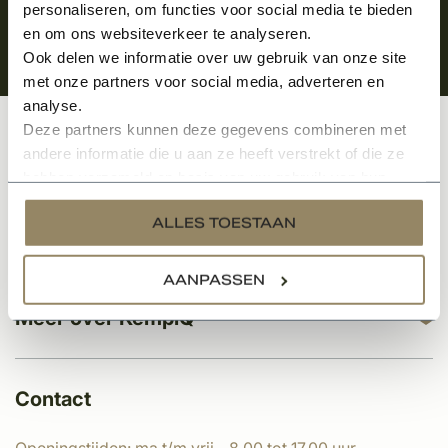
personaliseren, om functies voor social media te bieden
en om ons websiteverkeer te analyseren.
Ook delen we informatie over uw gebruik van onze site
met onze partners voor social media, adverteren en
analyse.
Deze partners kunnen deze gegevens combineren met
Klantenservice
andere informatie die u aan ze heeft verstrekt of die ze
hebben verzameld op basis van uw gebruik van hun
services.
ALLES TOESTAAN
Categorieën
AANPASSEN
Meer over KempíQ
Contact