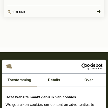
0,-
Per stuk
Meld je aan en ontvang het laatste nieuws
over onze kempische bouwstijl!
Aanmelden voor de nieuwsbrief
Toestemming
Details
Over
Deze website maakt gebruik van cookies
We gebruiken cookies om content en advertenties te