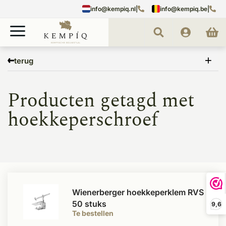
info@kempiq.nl
|
info@kempiq.be
|
Home
Tags
hoekkeperschroef
terug
Producten getagd met
hoekkeperschroef
Wienerberger hoekkeperklem RVS
50 stuks
9,6
Te bestellen