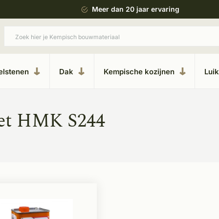
 jaar ervaring
Uitgebreide showroom in Kes
elstenen
Dak
Kempische kozijnen
Lui
met HMK S244