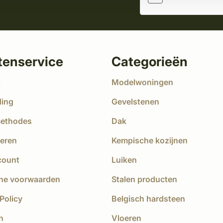
tenservice
Categorieën
t
Modelwoningen
ding
Gevelstenen
methodes
Dak
eren
Kempische kozijnen
count
Luiken
ne voorwaarden
Stalen producten
Policy
Belgisch hardsteen
n
Vloeren