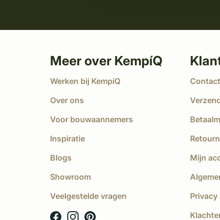
Meer over KempíQ
Klan
Werken bij KempíQ
Contac
Over ons
Verzen
Voor bouwaannemers
Betaal
Inspiratie
Retourn
Blogs
Mijn ac
Showroom
Algeme
Veelgestelde vragen
Privacy 
Klachte