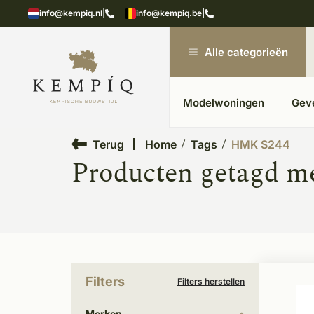
e materialen in kempische bouwstijl
Meer dan 20
info@kempiq.nl
|
info@kempiq.be
|
Alle categorieën
Modelwoningen
Gev
Terug
Home
Tags
HMK S244
Producten getagd 
Filters
Filters herstellen
Merken