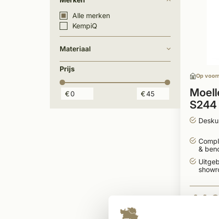
Alle merken
KempiQ
Materiaal
Prijs
Op voor
Moell
€
€
S244 
kleur
Desku
Compl
& ben
Uitgeb
showr
44,