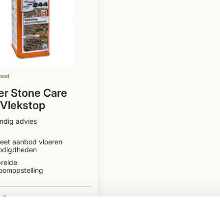
raad
er Stone Care
Vlekstop
verdiepend
ndig advies
eet aanbod vloeren
odigdheden
reide
oomopstelling
99
BEKIJKEN
Per stuk