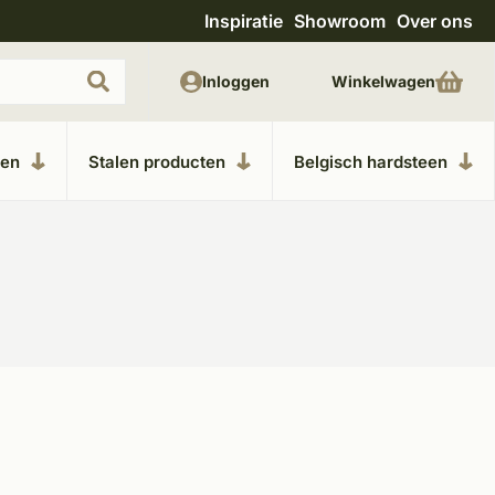
Inspiratie
Showroom
Over ons
teren
Unieke materialen in kempische bouwstijl
Inloggen
Winkelwagen
ken
Stalen producten
Belgisch hardsteen