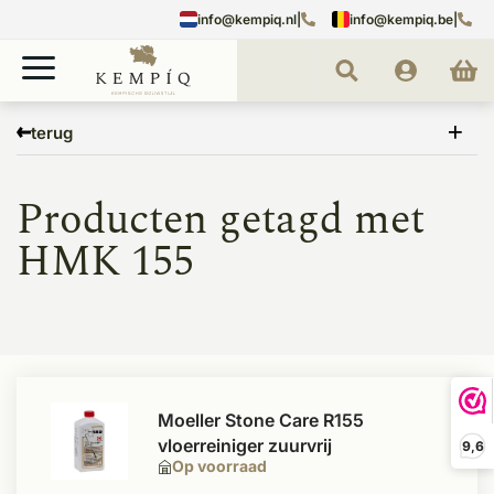
info@kempiq.nl
|
info@kempiq.be
|
Home
Tags
HMK 155
terug
Producten getagd met
HMK 155
Moeller Stone Care R155
vloerreiniger zuurvrij
9,6
Op voorraad