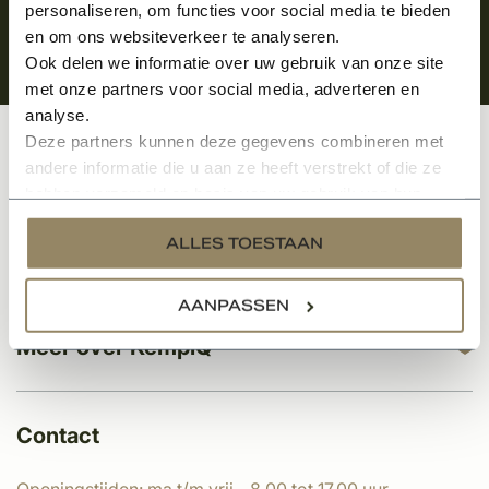
personaliseren, om functies voor social media te bieden
en om ons websiteverkeer te analyseren.
Ook delen we informatie over uw gebruik van onze site
met onze partners voor social media, adverteren en
analyse.
Deze partners kunnen deze gegevens combineren met
Klantenservice
andere informatie die u aan ze heeft verstrekt of die ze
hebben verzameld op basis van uw gebruik van hun
services.
ALLES TOESTAAN
Categorieën
AANPASSEN
Meer over KempíQ
Contact