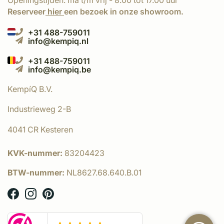
Openingstijden: ma t/m vrij - 8.00 tot 17.00 uur
Reserveer
hier
een bezoek in onze showroom.
+31 488-759011
info@kempiq.nl
+31 488-759011
info@kempiq.be
KempíQ B.V.
Industrieweg 2-B
4041 CR Kesteren
KVK-nummer:
83204423
BTW-nummer:
NL8627.68.640.B.01