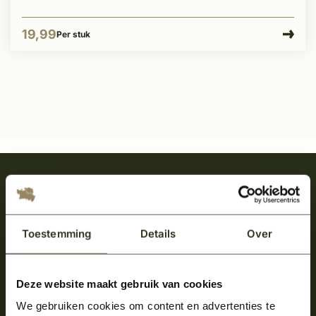
19,99
Per stuk
Meld je aan en ontvang het laatste nieuws
over onze kempische bouwstijl!
Aanmelden voor de nieuwsbrief
Toestemming
Details
Over
Deze website maakt gebruik van cookies
We gebruiken cookies om content en advertenties te