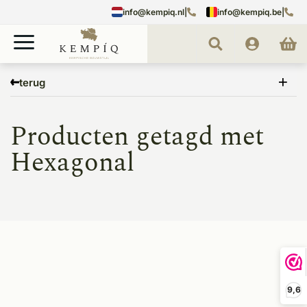
info@kempiq.nl
|
info@kempiq.be
|
Home
Tags
Hexagonal
terug
Producten getagd met
Hexagonal
9,6