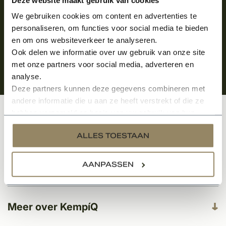
We gebruiken cookies om content en advertenties te
personaliseren, om functies voor social media te bieden
en om ons websiteverkeer te analyseren.
Ook delen we informatie over uw gebruik van onze site
met onze partners voor social media, adverteren en
analyse.
Deze partners kunnen deze gegevens combineren met
andere informatie die u aan ze heeft verstrekt of die ze
hebben verzameld op basis van uw gebruik van hun
Klantenservice
services.
ALLES TOESTAAN
AANPASSEN
Categorieën
Meer over KempíQ