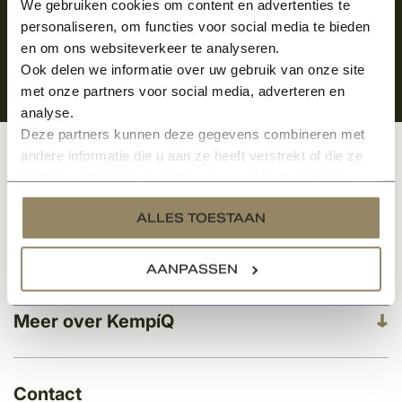
We gebruiken cookies om content en advertenties te
personaliseren, om functies voor social media te bieden
en om ons websiteverkeer te analyseren.
Ook delen we informatie over uw gebruik van onze site
met onze partners voor social media, adverteren en
analyse.
Deze partners kunnen deze gegevens combineren met
andere informatie die u aan ze heeft verstrekt of die ze
Klantenservice
hebben verzameld op basis van uw gebruik van hun
services.
ALLES TOESTAAN
Categorieën
AANPASSEN
Meer over KempíQ
Contact