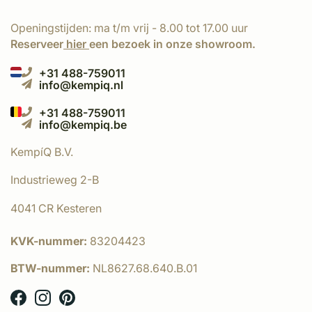
Openingstijden: ma t/m vrij - 8.00 tot 17.00 uur
Reserveer
hier
een bezoek in onze showroom.
+31 488-759011
info@kempiq.nl
+31 488-759011
info@kempiq.be
KempíQ B.V.
Industrieweg 2-B
4041 CR Kesteren
KVK-nummer:
83204423
BTW-nummer:
NL8627.68.640.B.01