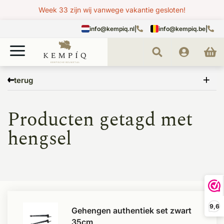
Week 33 zijn wij vanwege vakantie gesloten!
info@kempiq.nl
|
info@kempiq.be
|
Home
Tags
hengsel
terug
Producten getagd met
hengsel
9,6
Gehengen authentiek set zwart
35cm