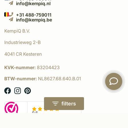
info@kempiq.nl
+31 488-759011
info@kempiq.be
KempíQ B.V.
Industrieweg 2-B
4041 CR Kesteren
KVK-nummer:
83204423
BTW-nummer:
NL8627.68.640.B.01
filters