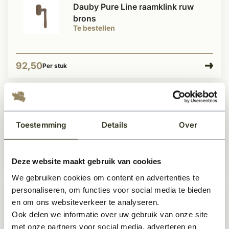
Dauby Pure Line raamklink ruw
brons
Te bestellen
92,50
Per stuk
Dauby Pure Line raamklink type
1928 draai/kiepraam
Toestemming
Details
Over
Te bestellen
Deze website maakt gebruik van cookies
173,95
Per stuk
We gebruiken cookies om content en advertenties te
personaliseren, om functies voor social media te bieden
Dauby raamklink Pure Line type
en om ons websiteverkeer te analyseren.
''Sylt''
Ook delen we informatie over uw gebruik van onze site
Te bestellen
met onze partners voor social media, adverteren en