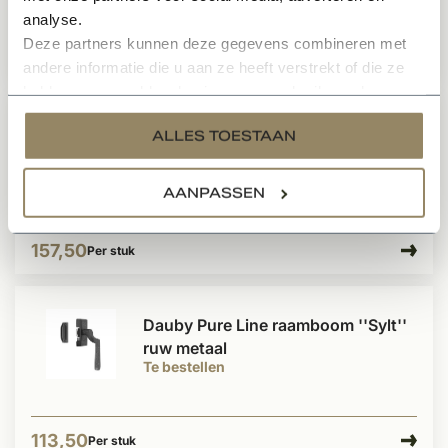
analyse.
Deze partners kunnen deze gegevens combineren met
138,50
Per stuk
andere informatie die u aan ze heeft verstrekt of die ze
hebben verzameld op basis van uw gebruik van hun
services.
Dauby Pure Line raamboom ''Sylt''
ALLES TOESTAAN
brons gepolijst
Te bestellen
AANPASSEN
157,50
Per stuk
Dauby Pure Line raamboom ''Sylt''
ruw metaal
Te bestellen
113,50
Per stuk