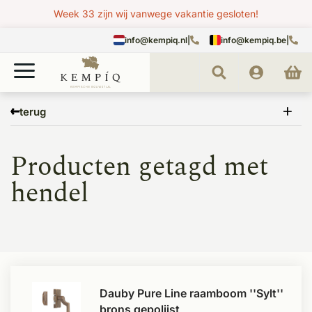
Week 33 zijn wij vanwege vakantie gesloten!
info@kempiq.nl
|
info@kempiq.be
|
Home
Tags
hendel
terug
Producten getagd met
hendel
Dauby Pure Line raamboom ''Sylt''
brons gepolijst