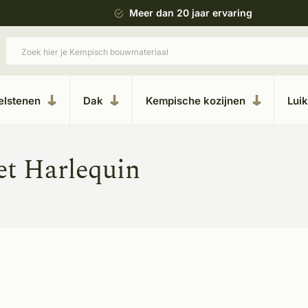
 bouwstijl
Meer dan 20 jaar ervaring
elstenen
Dak
Kempische kozijnen
Lui
et Harlequin