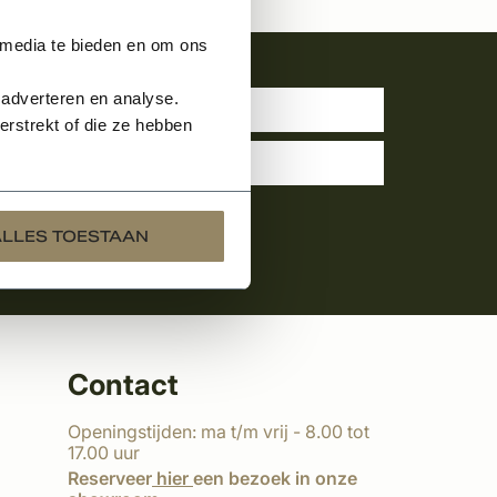
 media te bieden en om ons
uwsbrief
 adverteren en analyse.
rstrekt of die ze hebben
ALLES TOESTAAN
Contact
Openingstijden: ma t/m vrij - 8.00 tot
17.00 uur
Reserveer
hier
een bezoek in onze