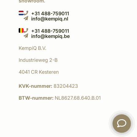
showroom.
+31 488-759011
info@kempiq.nl
+31 488-759011
info@kempiq.be
KempíQ B.V.
Industrieweg 2-B
4041 CR Kesteren
KVK-nummer:
83204423
BTW-nummer:
NL8627.68.640.B.01