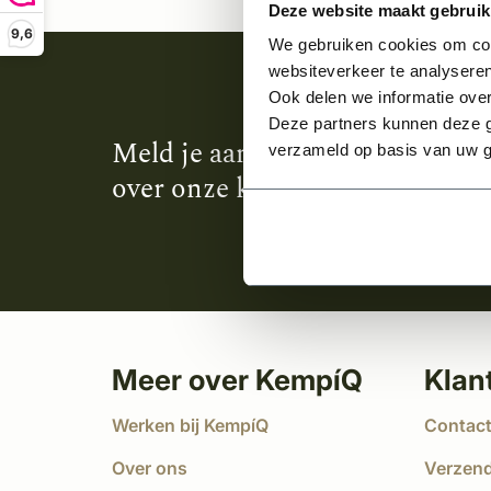
Deze website maakt gebruik
9,6
We gebruiken cookies om cont
websiteverkeer te analyseren
Ook delen we informatie over
Deze partners kunnen deze g
Meld je aan en ontvang het laa
verzameld op basis van uw g
over onze kempische bouwstijl
Meer over KempíQ
Klan
Werken bij KempíQ
Contac
Over ons
Verzen