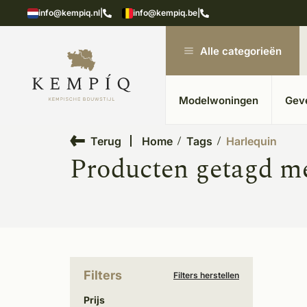
showroom in Kesteren
Unieke materialen in kempische
info@kempiq.nl
|
info@kempiq.be
|
Alle categorieën
Modelwoningen
Gev
Terug
Home
Tags
Harlequin
Producten getagd m
Filters
Filters herstellen
Prijs