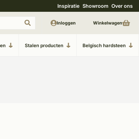
Inspiratie
Showroom
Over ons
Uitgebreide showroom in Kesteren
Unieke m
Inloggen
Winkelwagen
ken
Stalen producten
Belgisch hardsteen