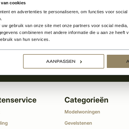
 van cookies
ent en advertenties te personaliseren, om functies voor social
.
Aanmelden voor de nie
 uw gebruik van onze site met onze partners voor social media,
egevens combineren met andere informatie die u aan ze heeft ve
tste nieuws
ebruik van hun services.
!
AANPASSEN
tenservice
Categorieën
t
Modelwoningen
ding
Gevelstenen