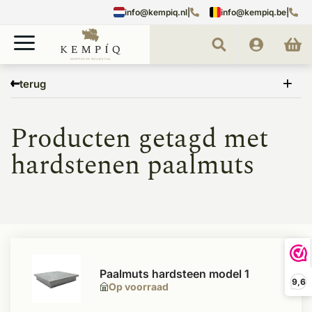
info@kempiq.nl
|
info@kempiq.be
|
Home
Tags
hardstenen paalmuts
terug
Producten getagd met
hardstenen paalmuts
Paalmuts hardsteen model 1
9,6
Op voorraad