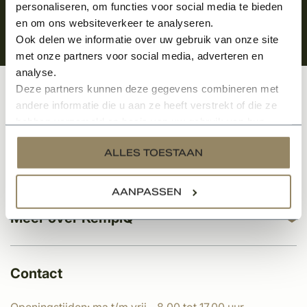
personaliseren, om functies voor social media te bieden
en om ons websiteverkeer te analyseren.
Ook delen we informatie over uw gebruik van onze site
met onze partners voor social media, adverteren en
analyse.
Deze partners kunnen deze gegevens combineren met
Klantenservice
andere informatie die u aan ze heeft verstrekt of die ze
hebben verzameld op basis van uw gebruik van hun
services.
ALLES TOESTAAN
Categorieën
AANPASSEN
Meer over KempíQ
Contact