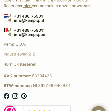
Openingstijden: ma t/m vrij - 8.00 tot 17.00 uur
Reserveer
hier
een bezoek in onze showroom.
+31 488-759011
info@kempiq.nl
+31 488-759011
info@kempiq.be
KempíQ B.V.
Industrieweg 2-B
4041 CR Kesteren
KVK-nummer:
83204423
BTW-nummer:
NL8627.68.640.B.01