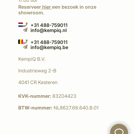
17.00 uur
Reserveer
hier
een bezoek in onze
showroom.
+31 488-759011
info@kempiq.nl
+31 488-759011
info@kempiq.be
KempíQ B.V.
Industrieweg 2-B
4041 CR Kesteren
KVK-nummer:
83204423
BTW-nummer:
NL8627.68.640.B.01