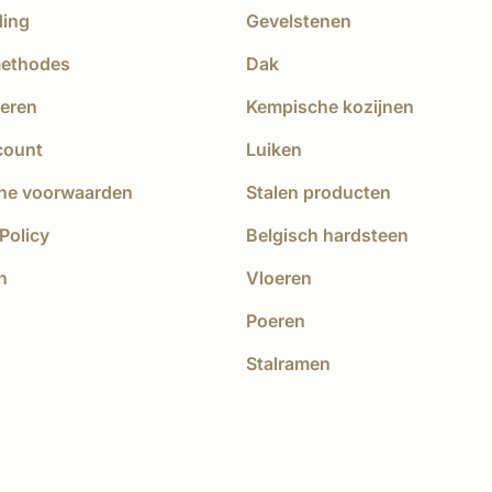
ding
Gevelstenen
methodes
Dak
eren
Kempische kozijnen
count
Luiken
ne voorwaarden
Stalen producten
Policy
Belgisch hardsteen
n
Vloeren
Poeren
Stalramen