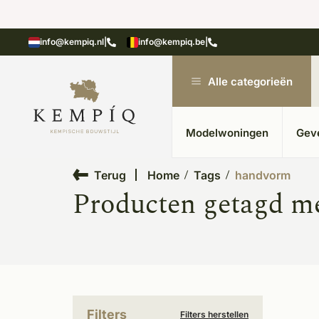
showroom in Kesteren
Unieke materialen in kempische
info@kempiq.nl
|
info@kempiq.be
|
Alle categorieën
Modelwoningen
Gev
Terug
Home
Tags
handvorm
Producten getagd m
Filters
Filters herstellen