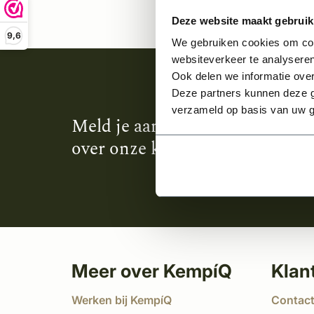
Deze website maakt gebruik
9,6
We gebruiken cookies om cont
websiteverkeer te analyseren
Ook delen we informatie over
Deze partners kunnen deze g
verzameld op basis van uw g
Meld je aan en ontvang het laa
over onze kempische bouwstijl
Meer over KempíQ
Klan
Werken bij KempíQ
Contac