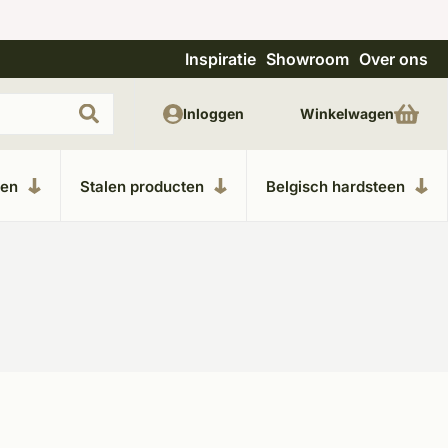
Inspiratie
Showroom
Over ons
Uitgebreide showroom in Kesteren
Unieke m
Inloggen
Winkelwagen
ken
Stalen producten
Belgisch hardsteen