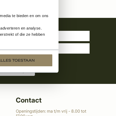
 media te bieden en om ons
uwsbrief
 adverteren en analyse.
rstrekt of die ze hebben
ALLES TOESTAAN
Contact
Openingstijden: ma t/m vrij - 8.00 tot