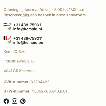
Openingstijden: ma t/m vrij - 8.00 tot 17.00 uur
Reserveer
hier
een bezoek in onze showroom.
+31 488-759011
info@kempiq.nl
+31 488-759011
info@kempiq.be
KempíQ B.V.
Industrieweg 2-B
4041 CR Kesteren
KVK-nummer:
83204423
BTW-nummer:
NL8627.68.640.B.01