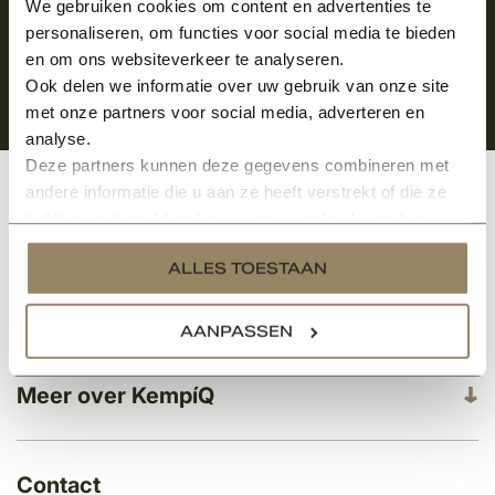
We gebruiken cookies om content en advertenties te
personaliseren, om functies voor social media te bieden
en om ons websiteverkeer te analyseren.
Ook delen we informatie over uw gebruik van onze site
met onze partners voor social media, adverteren en
analyse.
Deze partners kunnen deze gegevens combineren met
andere informatie die u aan ze heeft verstrekt of die ze
Klantenservice
hebben verzameld op basis van uw gebruik van hun
services.
ALLES TOESTAAN
Categorieën
AANPASSEN
Meer over KempíQ
Contact