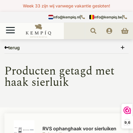
Week 33 zijn wij vanwege vakantie gesloten!
info@kempiq.nl
|
info@kempiq.be
|
Home
Tags
haak sierluik
terug
Producten getagd met
haak sierluik
9,6
RVS ophanghaak voor sierluiken