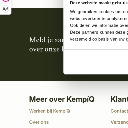
Deze website maakt gebruik
9,6
We gebruiken cookies om cont
websiteverkeer te analyseren
Ook delen we informatie over
Deze partners kunnen deze g
Meld je aan en ontvang het laa
verzameld op basis van uw g
over onze kempische bouwstijl
Meer over KempíQ
Klan
Werken bij KempíQ
Contac
Over ons
Verzen