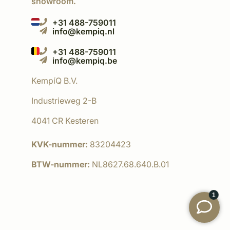
showroom.
+31 488-759011
info@kempiq.nl
+31 488-759011
info@kempiq.be
KempíQ B.V.
Industrieweg 2-B
4041 CR Kesteren
KVK-nummer:
83204423
BTW-nummer:
NL8627.68.640.B.01