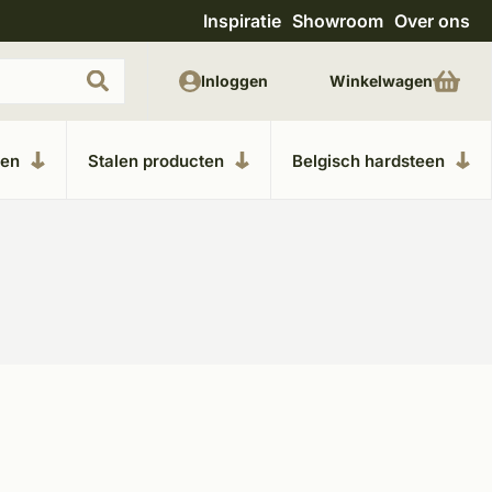
Inspiratie
Showroom
Over ons
Uitgebreide showroom in Kesteren
Unieke m
Inloggen
Winkelwagen
ken
Stalen producten
Belgisch hardsteen