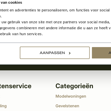
 van cookies
ent en advertenties te personaliseren, om functies voor social
.
Aanmelden voor de nie
 uw gebruik van onze site met onze partners voor social media,
egevens combineren met andere informatie die u aan ze heeft ve
tste nieuws
ebruik van hun services.
!
AANPASSEN
tenservice
Categorieën
t
Modelwoningen
ding
Gevelstenen