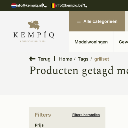
showroom in Kesteren
Unieke materialen in kempische
info@kempiq.nl
|
info@kempiq.be
|
Alle categorieën
Modelwoningen
Gev
Terug
Home
Tags
grillset
Producten getagd met
Filters
Filters herstellen
Prijs