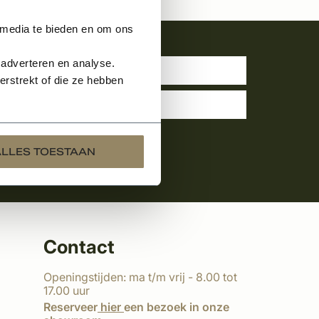
 media te bieden en om ons
uwsbrief
 adverteren en analyse.
rstrekt of die ze hebben
ALLES TOESTAAN
Contact
Openingstijden: ma t/m vrij - 8.00 tot
17.00 uur
Reserveer
hier
een bezoek in onze