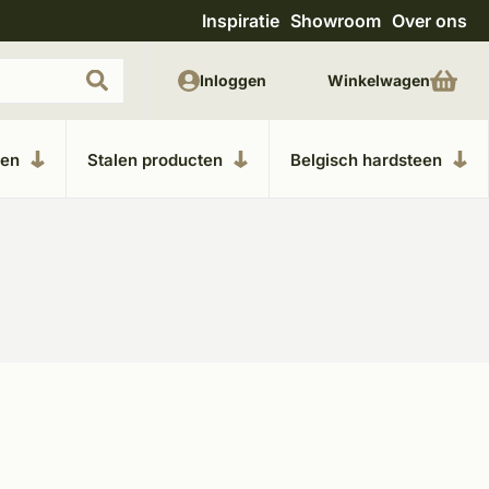
Inspiratie
Showroom
Over ons
Uitgebreide showroom in Kesteren
Unieke m
Inloggen
Winkelwagen
ken
Stalen producten
Belgisch hardsteen