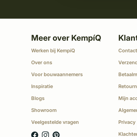
Meer over KempíQ
Klan
Werken bij KempíQ
Contac
Over ons
Verzen
Voor bouwaannemers
Betaal
Inspiratie
Retourn
Blogs
Mijn ac
Showroom
Algeme
Veelgestelde vragen
Privacy 
Klachte