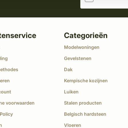
tenservice
Categorieën
t
Modelwoningen
ding
Gevelstenen
methodes
Dak
eren
Kempische kozijnen
count
Luiken
ne voorwaarden
Stalen producten
Policy
Belgisch hardsteen
n
Vloeren