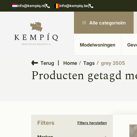
showroom in Kesteren
Unieke materialen in kempische
info@kempiq.nl
|
info@kempiq.be
|
Alle categorieën
Modelwoningen
Gev
Terug
Home
Tags
grey 3505
Producten getagd me
Filters
Filters herstellen
Merken