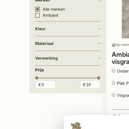
Alle merken
Ambiant
Kleur
Materiaal
Op voor
Ambia
Verwerking
visgr
Prijs
Onder
Plak 
€
€
Visgra
32,-