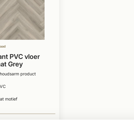
raad
nt PVC vloer
aat Grey
houdsarm product
PVC
at motief
BEKIJKEN
2
Per m