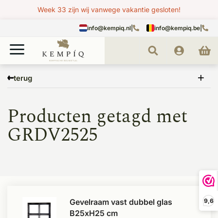
Week 33 zijn wij vanwege vakantie gesloten!
info@kempiq.nl
|
info@kempiq.be
|
Home
Tags
GRDV2525
terug
Producten getagd met
GRDV2525
Gevelraam vast dubbel glas
9,6
B25xH25 cm