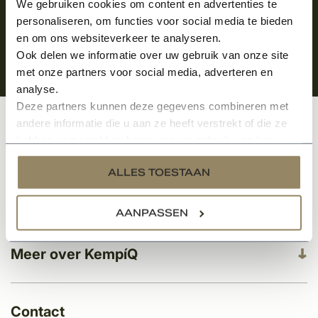
We gebruiken cookies om content en advertenties te
personaliseren, om functies voor social media te bieden
en om ons websiteverkeer te analyseren.
Ook delen we informatie over uw gebruik van onze site
met onze partners voor social media, adverteren en
analyse.
Deze partners kunnen deze gegevens combineren met
andere informatie die u aan ze heeft verstrekt of die ze
Klantenservice
hebben verzameld op basis van uw gebruik van hun
services.
ALLES TOESTAAN
Categorieën
AANPASSEN
Meer over KempíQ
Contact