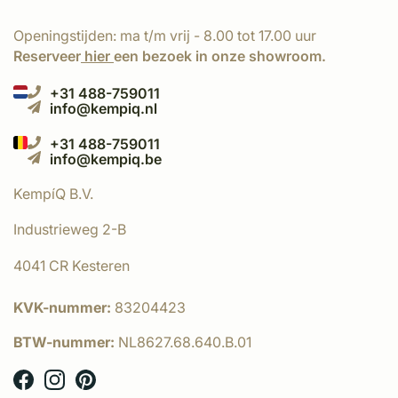
Openingstijden: ma t/m vrij - 8.00 tot 17.00 uur
Reserveer
hier
een bezoek in onze showroom.
+31 488-759011
info@kempiq.nl
+31 488-759011
info@kempiq.be
KempíQ B.V.
Industrieweg 2-B
4041 CR Kesteren
KVK-nummer:
83204423
BTW-nummer:
NL8627.68.640.B.01