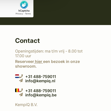
Contact
Openingstijden: ma t/m vrij - 8.00 tot
17.00 uur
Reserveer
hier
een bezoek in onze
showroom.
+31 488-759011
info@kempiq.nl
+31 488-759011
info@kempiq.be
KempíQ B.V.