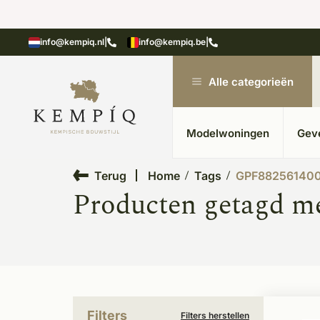
showroom in Kesteren
Unieke materialen in kempische
info@kempiq.nl
|
info@kempiq.be
|
Alle categorieën
Modelwoningen
Gev
Terug
Home
Tags
GPF88256140
Producten getagd m
Filters
Filters herstellen