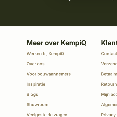
Meer over KempíQ
Klan
Werken bij KempíQ
Contac
Over ons
Verzen
Voor bouwaannemers
Betaal
Inspiratie
Retourn
Blogs
Mijn ac
Showroom
Algeme
Veelgestelde vragen
Privacy 