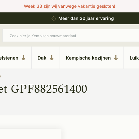
Week 33 zijn wij vanwege vakantie gesloten!
 bouwstijl
Meer dan 20 jaar ervaring
elstenen
Dak
Kempische kozijnen
Lui
0
et GPF882561400