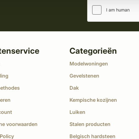
tenservice
Categorieën
t
Modelwoningen
ding
Gevelstenen
methodes
Dak
eren
Kempische kozijnen
count
Luiken
ne voorwaarden
Stalen producten
Policy
Belgisch hardsteen