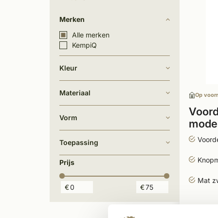
Merken
Alle merken
KempiQ
Kleur
Materiaal
Op voor
Voord
Vorm
mode
Voord
Toepassing
Knop
Prijs
Mat z
€
€