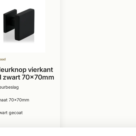
raad
eurknop vierkant
l zwart 70x70mm
eurbeslag
maat 70x70mm
wart gecoat