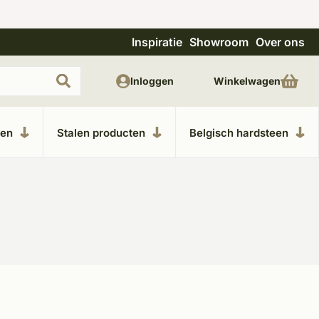
Inspiratie
Showroom
Over ons
Uitgebreide showroom in Kesteren
Unieke m
Inloggen
Winkelwagen
ken
Stalen producten
Belgisch hardsteen