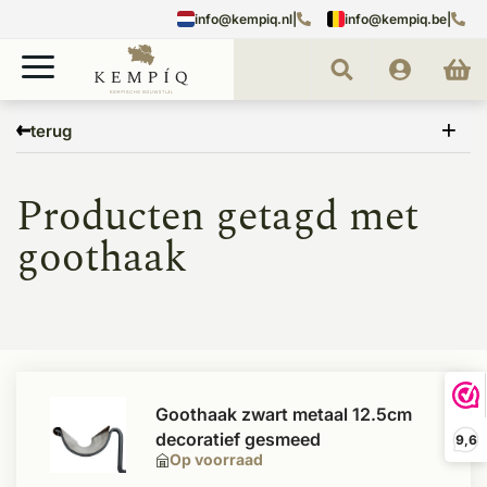
info@kempiq.nl
|
info@kempiq.be
|
Home
Tags
goothaak
terug
Producten getagd met
goothaak
Goothaak zwart metaal 12.5cm
decoratief gesmeed
9,6
Op voorraad