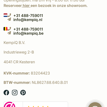
Openingstijden: ma t/m vrij - 8.00 tot 17.00 uur
Reserveer
hier
een bezoek in onze showroom.
+31 488-759011
info@kempiq.nl
+31 488-759011
info@kempiq.be
KempíQ B.V.
Industrieweg 2-B
4041 CR Kesteren
KVK-nummer:
83204423
BTW-nummer:
NL8627.68.640.B.01