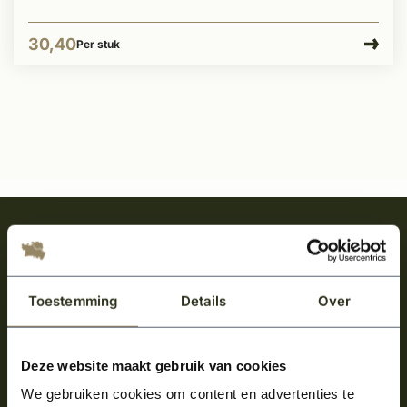
30,40
Per stuk
Meld je aan en ontvang het laatste nieuws
over onze kempische bouwstijl!
Aanmelden voor de nieuwsbrief
Toestemming
Details
Over
Deze website maakt gebruik van cookies
We gebruiken cookies om content en advertenties te