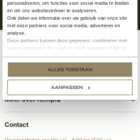
personaliseren, om functies voor social media te bieden
en om ons websiteverkeer te analyseren.
Ook delen we informatie over uw gebruik van onze site
met onze partners voor social media, adverteren en
analyse.
Deze partners kunnen deze gegevens combineren met
Klantenservice
andere informatie die u aan ze heeft verstrekt of die ze
hebben verzameld op basis van uw gebruik van hun
services.
ALLES TOESTAAN
Categorieën
AANPASSEN
Meer over KempíQ
Contact