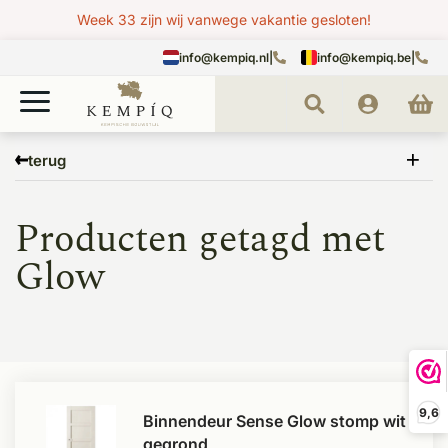
Week 33 zijn wij vanwege vakantie gesloten!
info@kempiq.nl
|
info@kempiq.be
|
Home
Tags
Glow
terug
Producten getagd met
Glow
9,6
Binnendeur Sense Glow stomp wit
gegrond