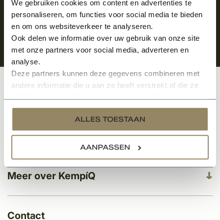
We gebruiken cookies om content en advertenties te
personaliseren, om functies voor social media te bieden
en om ons websiteverkeer te analyseren.
Ook delen we informatie over uw gebruik van onze site
met onze partners voor social media, adverteren en
analyse.
Deze partners kunnen deze gegevens combineren met
andere informatie die u aan ze heeft verstrekt of die ze
Klantenservice
hebben verzameld op basis van uw gebruik van hun
services.
ALLES TOESTAAN
Categorieën
AANPASSEN
Meer over KempíQ
Contact