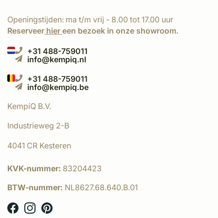
Openingstijden: ma t/m vrij - 8.00 tot 17.00 uur
Reserveer
hier
een bezoek in onze showroom.
+31 488-759011
info@kempiq.nl
+31 488-759011
info@kempiq.be
KempíQ B.V.
Industrieweg 2-B
4041 CR Kesteren
KVK-nummer:
83204423
BTW-nummer:
NL8627.68.640.B.01