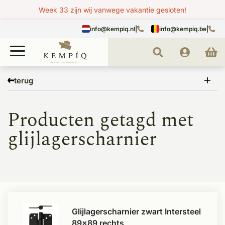
Week 33 zijn wij vanwege vakantie gesloten!
info@kempiq.nl
|
info@kempiq.be
|
Home
Tags
glijlagerscharnier
terug
Producten getagd met
glijlagerscharnier
Glijlagerscharnier zwart Intersteel
89x89 rechts