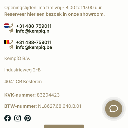
Openingstijden: ma t/m vrij - 8.00 tot 17.00 uur
Reserveer
hier
een bezoek in onze showroom.
+31 488-759011
info@kempiq.nl
+31 488-759011
info@kempiq.be
KempíQ B.V.
Industrieweg 2-B
4041 CR Kesteren
KVK-nummer:
83204423
BTW-nummer:
NL8627.68.640.B.01