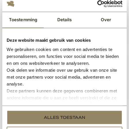
SKG3 Glijlagerscharnier RVS 89x89
afgerond
Toestemming
Details
Over
Op voorraad
Deze website maakt gebruik van cookies
19,99
Per stuk
We gebruiken cookies om content en advertenties te
personaliseren, om functies voor social media te bieden
Glijlagerscharnier zwart Intersteel
en om ons websiteverkeer te analyseren.
89x89 Links
Ook delen we informatie over uw gebruik van onze site
Op voorraad
met onze partners voor social media, adverteren en
analyse.
Deze partners kunnen deze gegevens combineren met
18,99
Per stuk
andere informatie die u aan ze heeft verstrekt of die ze
hebben verzameld op basis van uw gebruik van hun
services.
Glijlagerscharnier staal verzinkt
ALLES TOESTAAN
89x89