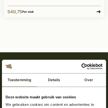
540,75
Per stuk
Meld je aan en ontvang het laatste nieuws
over onze kempische bouwstijl!
Aanmelden voor de nieuwsbrief
Toestemming
Details
Over
Deze website maakt gebruik van cookies
We gebruiken cookies om content en advertenties te