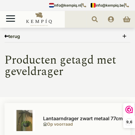
info@kempiq.nl
|
info@kempiq.be
|
Home
Tags
geveldrager
terug
Producten getagd met
geveldrager
Lantaarndrager zwart metaal 77cm
9,6
Op voorraad