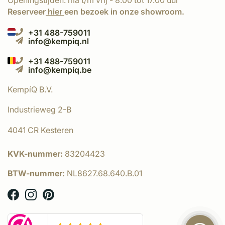
Openingstijden: ma t/m vrij - 8.00 tot 17.00 uur
Reserveer
hier
een bezoek in onze showroom.
+31 488-759011
info@kempiq.nl
+31 488-759011
info@kempiq.be
KempíQ B.V.
Industrieweg 2-B
4041 CR Kesteren
KVK-nummer:
83204423
BTW-nummer:
NL8627.68.640.B.01