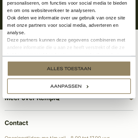
personaliseren, om functies voor social media te bieden
en om ons websiteverkeer te analyseren.
Ook delen we informatie over uw gebruik van onze site
met onze partners voor social media, adverteren en
analyse.
Deze partners kunnen deze gegevens combineren met
Klantenservice
andere informatie die u aan ze heeft verstrekt of die ze
hebben verzameld op basis van uw gebruik van hun
services.
ALLES TOESTAAN
Categorieën
AANPASSEN
Meer over KempíQ
Contact