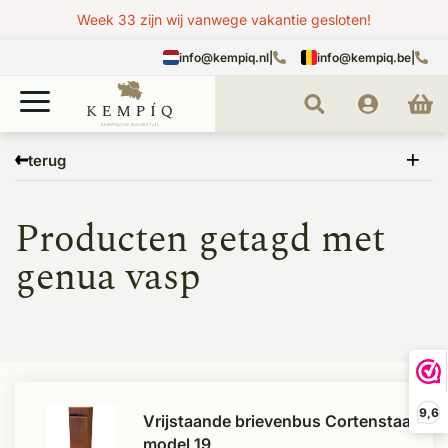
Week 33 zijn wij vanwege vakantie gesloten!
info@kempiq.nl
|
info@kempiq.be
|
Home
Tags
genua vasp
terug
Producten getagd met
genua vasp
9,6
Vrijstaande brievenbus Cortenstaal
model 19