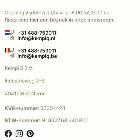
Openingstijden: ma t/m vrij - 8.00 tot 17.00 uur
Reserveer
hier
een bezoek in onze showroom.
+31 488-759011
info@kempiq.nl
+31 488-759011
info@kempiq.be
KempíQ B.V.
Industrieweg 2-B
4041 CR Kesteren
KVK-nummer:
83204423
BTW-nummer:
NL8627.68.640.B.01