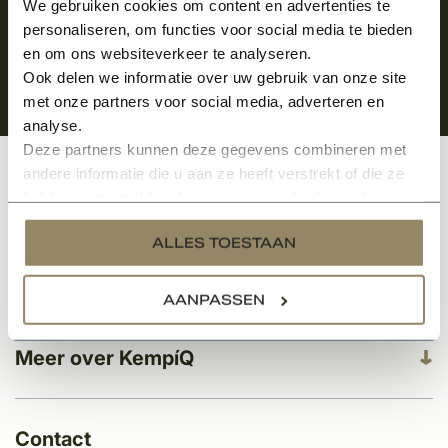
We gebruiken cookies om content en advertenties te
personaliseren, om functies voor social media te bieden
en om ons websiteverkeer te analyseren.
Ook delen we informatie over uw gebruik van onze site
met onze partners voor social media, adverteren en
analyse.
Deze partners kunnen deze gegevens combineren met
andere informatie die u aan ze heeft verstrekt of die ze
Klantenservice
hebben verzameld op basis van uw gebruik van hun
services.
ALLES TOESTAAN
Categorieën
AANPASSEN
Meer over KempíQ
Contact