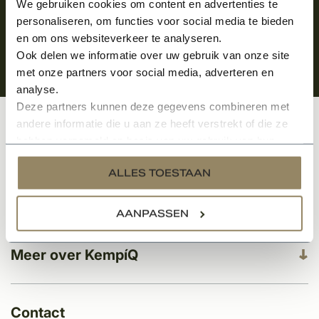
We gebruiken cookies om content en advertenties te
personaliseren, om functies voor social media te bieden
en om ons websiteverkeer te analyseren.
Ook delen we informatie over uw gebruik van onze site
met onze partners voor social media, adverteren en
analyse.
Deze partners kunnen deze gegevens combineren met
andere informatie die u aan ze heeft verstrekt of die ze
Klantenservice
hebben verzameld op basis van uw gebruik van hun
services.
ALLES TOESTAAN
Categorieën
AANPASSEN
Meer over KempíQ
Contact