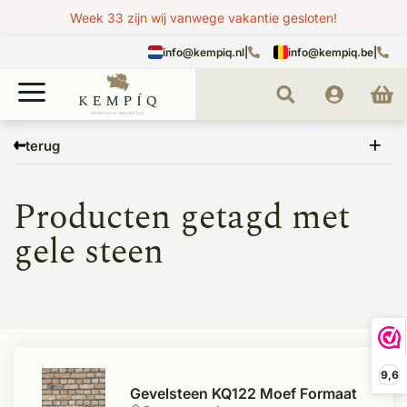
Week 33 zijn wij vanwege vakantie gesloten!
info@kempiq.nl
|
info@kempiq.be
|
Home
Tags
gele steen
terug
Producten getagd met
gele steen
9,6
Gevelsteen KQ122 Moef Formaat