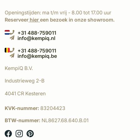
Openingstijden: ma t/m vrij - 8.00 tot 17.00 uur
Reserveer
hier
een bezoek in onze showroom.
+31 488-759011
info@kempiq.nl
+31 488-759011
info@kempiq.be
KempíQ B.V.
Industrieweg 2-B
4041 CR Kesteren
KVK-nummer:
83204423
BTW-nummer:
NL8627.68.640.B.01