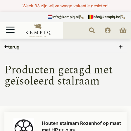
Week 33 zijn wij vanwege vakantie gesloten!
info@kempiq.nl
|
info@kempiq.be
|
Home
Tags
geïsoleerd stalraam
terug
Producten getagd met
geïsoleerd stalraam
Houten stalraam Rozenhof op maat
met HR++ glas