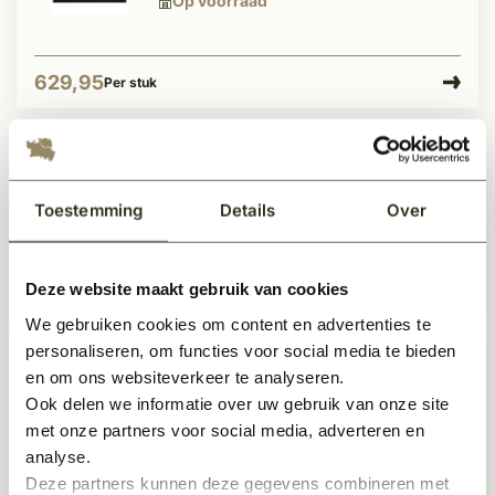
Op voorraad
629,95
Per stuk
Houten stalraam Hofveld op maat
Op voorraad
Toestemming
Details
Over
Deze website maakt gebruik van cookies
629,95
Per stuk
We gebruiken cookies om content en advertenties te
personaliseren, om functies voor social media te bieden
Houten Stalraam Lentehof op maat
en om ons websiteverkeer te analyseren.
met HR++ glas
Ook delen we informatie over uw gebruik van onze site
Op voorraad
met onze partners voor social media, adverteren en
analyse.
Deze partners kunnen deze gegevens combineren met