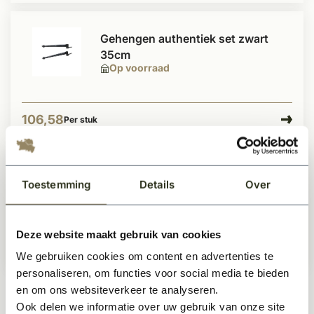
Gehengen authentiek set zwart
35cm
Op voorraad
106,58
Per stuk
Gehengen Hoek-model 60cm
Toestemming
Details
Over
complete set zwart
Op voorraad
Deze website maakt gebruik van cookies
189,-
Per stuk
We gebruiken cookies om content en advertenties te
personaliseren, om functies voor social media te bieden
en om ons websiteverkeer te analyseren.
Ook delen we informatie over uw gebruik van onze site