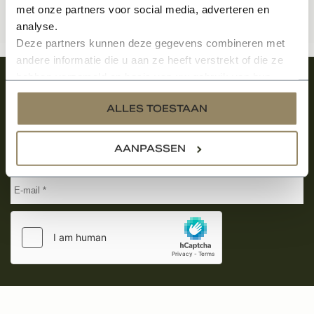
met onze partners voor social media, adverteren en
analyse.
Deze partners kunnen deze gegevens combineren met
andere informatie die u aan ze heeft verstrekt of die ze
hebben verzameld op basis van uw gebruik van hun
Meld je aan en ontvang het laatste nieuws
services.
over onze kempische bouwstijl!
ALLES TOESTAAN
Aanmelden voor de nieuwsbrief
AANPASSEN