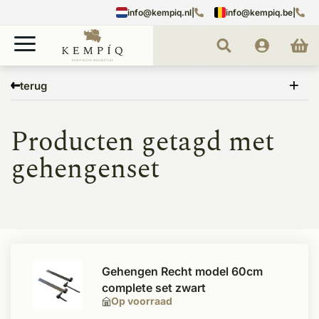
info@kempiq.nl
|
info@kempiq.be
|
Home
Tags
gehengenset
terug
Producten getagd met
gehengenset
Gehengen Recht model 60cm
complete set zwart
Op voorraad