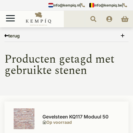
info@kempiq.nl
|
info@kempiq.be
|
Home
Tags
gebruikte stenen
terug
Producten getagd met
gebruikte stenen
Gevelsteen KQ117 Moduul 50
Op voorraad