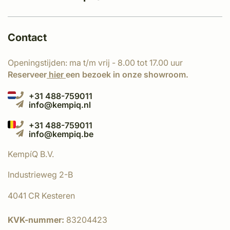
Contact
Openingstijden: ma t/m vrij - 8.00 tot 17.00 uur
Reserveer
hier
een bezoek in onze showroom.
+31 488-759011
info@kempiq.nl
+31 488-759011
info@kempiq.be
KempíQ B.V.
Industrieweg 2-B
4041 CR Kesteren
KVK-nummer:
83204423