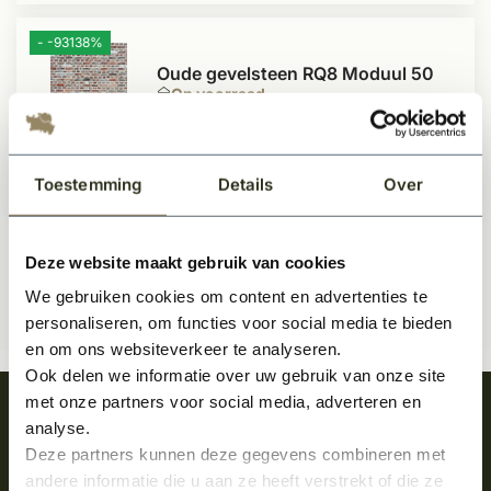
- -93138%
Oude gevelsteen RQ8 Moduul 50
Op voorraad
Toestemming
Details
Over
979,-
1,05
Per pallet
Deze website maakt gebruik van cookies
We gebruiken cookies om content en advertenties te
personaliseren, om functies voor social media te bieden
en om ons websiteverkeer te analyseren.
Ook delen we informatie over uw gebruik van onze site
met onze partners voor social media, adverteren en
Meld je aan en ontvang het laatste nieuws
analyse.
over onze kempische bouwstijl!
Deze partners kunnen deze gegevens combineren met
andere informatie die u aan ze heeft verstrekt of die ze