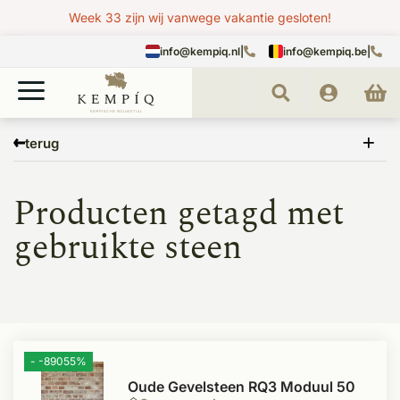
Week 33 zijn wij vanwege vakantie gesloten!
info@kempiq.nl
|
info@kempiq.be
|
Home
Tags
gebruikte steen
terug
Producten getagd met
gebruikte steen
- -89055%
Oude Gevelsteen RQ3 Moduul 50