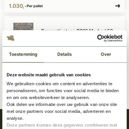
1.030,-
Per pallet
Renovatiesteen RQ12 Moduul 50
Op voorraad
Toestemming
Details
Over
1.699,-
Per pallet
Deze website maakt gebruik van cookies
We gebruiken cookies om content en advertenties te
personaliseren, om functies voor social media te bieden
en om ons websiteverkeer te analyseren.
Ook delen we informatie over uw gebruik van onze site
met onze partners voor social media, adverteren en
analyse.
Meld je aan en ontvang het laatste nieuws
Deze partners kunnen deze gegevens combineren met