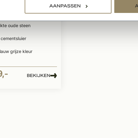
AANPASSEN
atiesteen RQ12
ul 50
ikte oude steen
 cementsluier
auw grijze kleur
9,-
BEKIJKEN