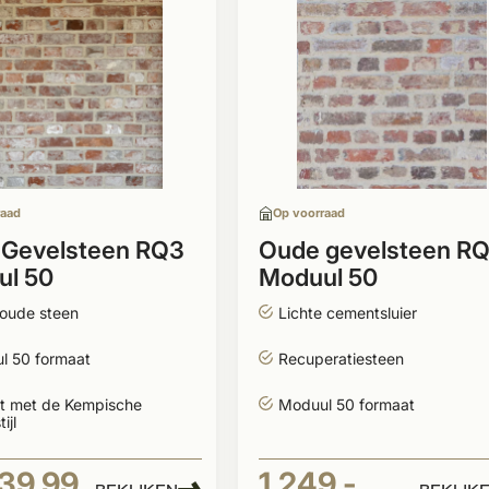
raad
Op voorraad
 Gevelsteen RQ3
Oude gevelsteen R
ul 50
Moduul 50
 oude steen
Lichte cementsluier
l 50 formaat
Recuperatiesteen
t met de Kempische
Moduul 50 formaat
ijl
39,99
1.249,-