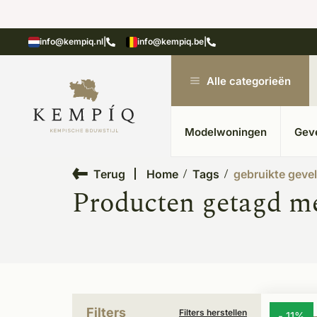
showroom in Kesteren
Unieke materialen in kempische
info@kempiq.nl
|
info@kempiq.be
|
Alle categorieën
Modelwoningen
Gev
Terug
Home
Tags
gebruikte geve
Producten getagd me
Filters
Filters herstellen
- 11%