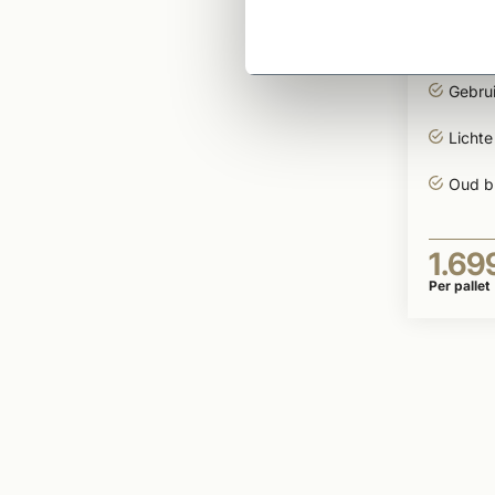
Renov
Modu
Gebru
Lichte
Oud bl
1.69
Per pallet