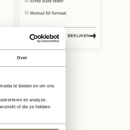
Echte oude steen
Moduul 50 formaat
979,-
1,05
EN
BEKIJKEN
Per pallet
Over
 media te bieden en om ons
 adverteren en analyse.
rstrekt of die ze hebben