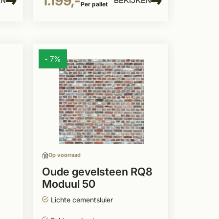
1.199,-
EN
BEKIJKEN
Per pallet
- 7%
Op voorraad
Oude gevelsteen RQ8
Moduul 50
Lichte cementsluier