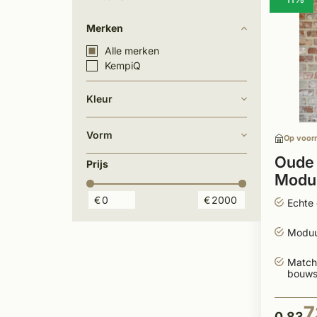
Merken
Alle merken
KempiQ
Kleur
Vorm
Op voor
Oude
Prijs
Modu
€
€
Echte
Moduu
Match
bouwst
7
0,83