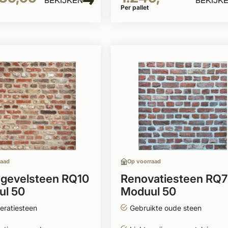
BEKIJKEN
BEKIJK
Per pallet
raad
Op voorraad
gevelsteen RQ10
Renovatiesteen RQ7
ul 50
Moduul 50
eratiesteen
Gebruikte oude steen