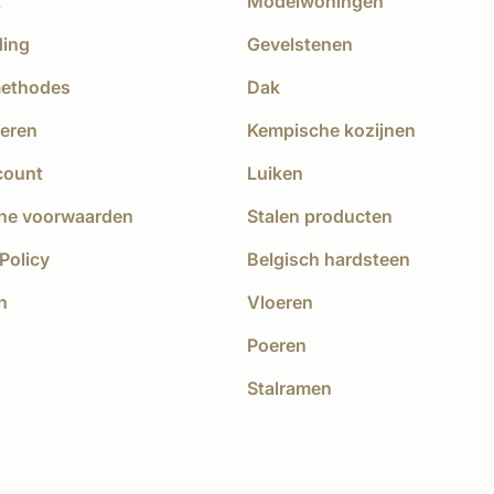
t
Modelwoningen
ding
Gevelstenen
methodes
Dak
eren
Kempische kozijnen
count
Luiken
ne voorwaarden
Stalen producten
Policy
Belgisch hardsteen
n
Vloeren
Poeren
Stalramen