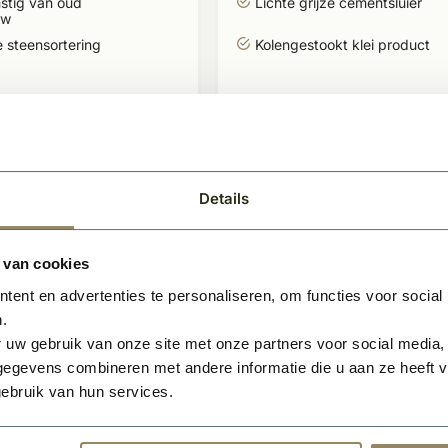
stig van oud
Lichte grijze cementsluier
uw
 steensortering
Kolengestookt klei product
9,-
1.030,-
BEKIJKEN
BEKIJK
Per pallet
Details
 van cookies
ent en advertenties te personaliseren, om functies voor social
.
 uw gebruik van onze site met onze partners voor social media,
egevens combineren met andere informatie die u aan ze heeft ve
ebruik van hun services.
raad