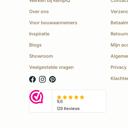
Werken bij KempíQ
Contac
Over ons
Verzen
Voor bouwaannemers
Betaal
Inspiratie
Retourn
Blogs
Mijn ac
Showroom
Algeme
Veelgestelde vragen
Privacy 
Klachte