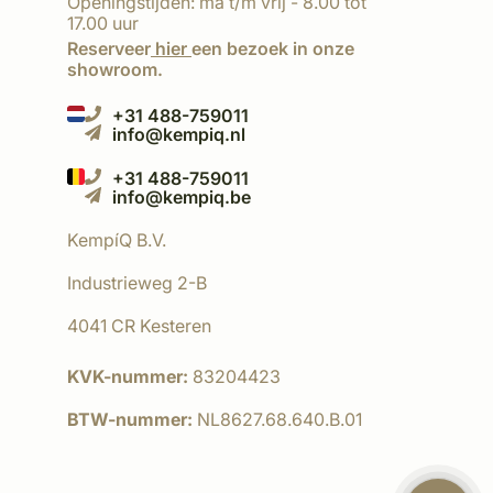
Openingstijden: ma t/m vrij - 8.00 tot
17.00 uur
Reserveer
hier
een bezoek in onze
showroom.
+31 488-759011
info@kempiq.nl
+31 488-759011
info@kempiq.be
KempíQ B.V.
Industrieweg 2-B
4041 CR Kesteren
KVK-nummer:
83204423
BTW-nummer:
NL8627.68.640.B.01