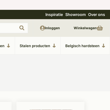
Inspiratie
Showroom
Over ons
Uitgebreide showroom in Kesteren
Unieke m
Inloggen
Winkelwagen
ken
Stalen producten
Belgisch hardsteen