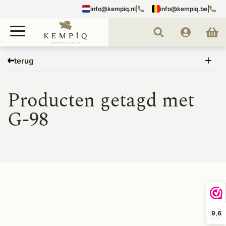
info@kempiq.nl
|
info@kempiq.be
|
Home
Tags
G-98
terug
Producten getagd met
G-98
9,6