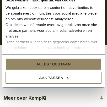
We gebruiken cookies om content en advertenties te
personaliseren, om functies voor social media te bieden
en om ons websiteverkeer te analyseren.
Ook delen we informatie over uw gebruik van onze site
met onze partners voor social media, adverteren en
analyse.
Deze partners kunnen deze gegevens combineren met
andere informatie die u aan ze heeft verstrekt of die ze
hebben verzameld op basis van uw gebruik van hun
Klantenservice
services.
ALLES TOESTAAN
AANPASSEN
Categorieën
Meer over KempíQ