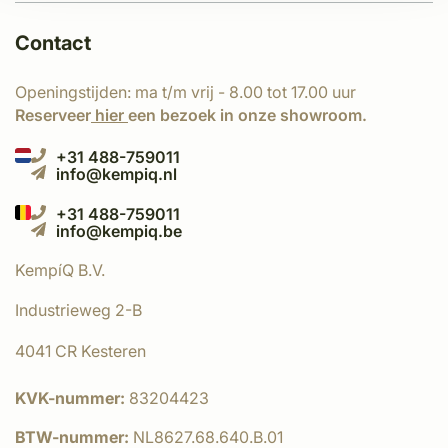
Contact
Openingstijden: ma t/m vrij - 8.00 tot 17.00 uur
Reserveer
hier
een bezoek in onze showroom.
+31 488-759011
info@kempiq.nl
+31 488-759011
info@kempiq.be
KempíQ B.V.
Industrieweg 2-B
4041 CR Kesteren
KVK-nummer:
83204423
BTW-nummer:
NL8627.68.640.B.01