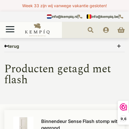
Week 33 zijn wij vanwege vakantie gesloten!
info@kempiq.nl
|
info@kempiq.be
|
Home
Tags
flash
terug
Producten getagd met
flash
9,6
Binnendeur Sense Flash stomp wit
gegrond