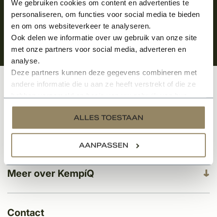
We gebruiken cookies om content en advertenties te
personaliseren, om functies voor social media te bieden
en om ons websiteverkeer te analyseren.
Ook delen we informatie over uw gebruik van onze site
met onze partners voor social media, adverteren en
analyse.
Deze partners kunnen deze gegevens combineren met
andere informatie die u aan ze heeft verstrekt of die ze
Klantenservice
hebben verzameld op basis van uw gebruik van hun
services.
ALLES TOESTAAN
Categorieën
AANPASSEN
Meer over KempíQ
Contact