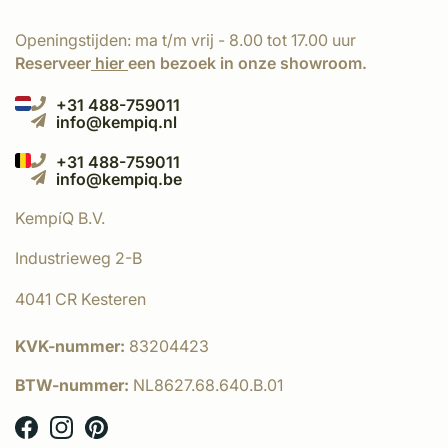
Openingstijden: ma t/m vrij - 8.00 tot 17.00 uur
Reserveer
hier
een bezoek in onze showroom.
+31 488-759011
info@kempiq.nl
+31 488-759011
info@kempiq.be
KempíQ B.V.
Industrieweg 2-B
4041 CR Kesteren
KVK-nummer:
83204423
BTW-nummer:
NL8627.68.640.B.01