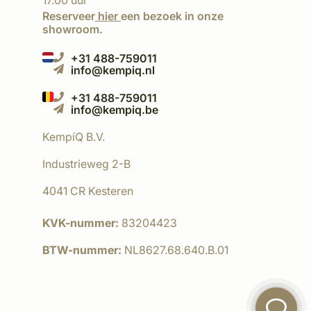
17.00 uur
Reserveer
hier
een bezoek in onze
showroom.
+31 488-759011
info@kempiq.nl
+31 488-759011
info@kempiq.be
KempíQ B.V.
Industrieweg 2-B
4041 CR Kesteren
KVK-nummer:
83204423
BTW-nummer:
NL8627.68.640.B.01