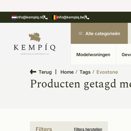
n in kempische bouwstijl
Meer dan 20 jaar ervar
info@kempiq.nl
|
info@kempiq.be
|
Alle categorieën
Modelwoningen
Gev
Terug
Home
Tags
Evostone
Producten getagd m
Filters
Filters herstellen