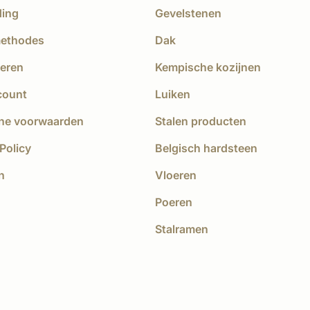
ding
Gevelstenen
methodes
Dak
eren
Kempische kozijnen
count
Luiken
ne voorwaarden
Stalen producten
Policy
Belgisch hardsteen
n
Vloeren
Poeren
Stalramen