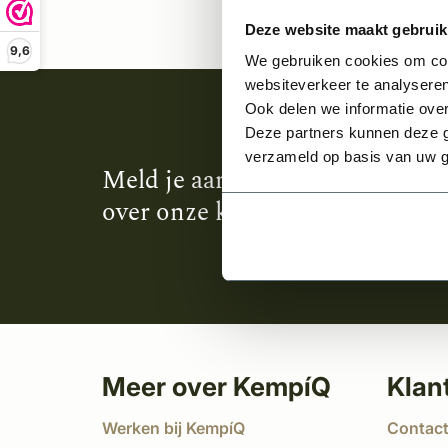
Deze website maakt gebruik
9,6
We gebruiken cookies om cont
websiteverkeer te analyseren
Ook delen we informatie over
Deze partners kunnen deze g
verzameld op basis van uw g
Meld je aan en ontvang het laa
over onze kempische bouwstijl
Meer over KempíQ
Klan
Werken bij KempíQ
Contac