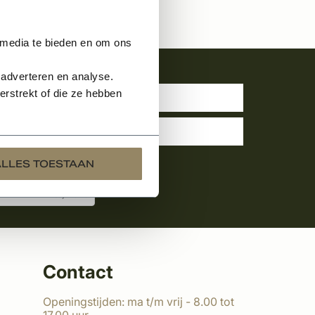
 media te bieden en om ons
uwsbrief
 adverteren en analyse.
rstrekt of die ze hebben
ALLES TOESTAAN
Contact
Openingstijden: ma t/m vrij - 8.00 tot