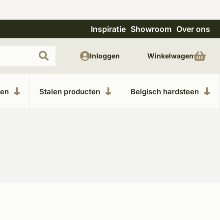
Inspiratie
Showroom
Over ons
Unieke materialen in kempische bouwstijl
M
Inloggen
Winkelwagen
ken
Stalen producten
Belgisch hardsteen