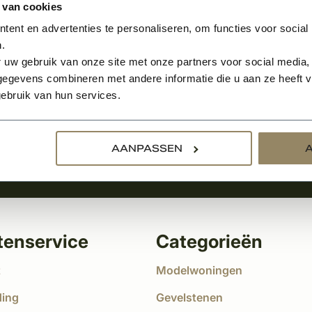
 van cookies
ent en advertenties te personaliseren, om functies voor social
.
Aanmelden voor de nie
 uw gebruik van onze site met onze partners voor social media,
egevens combineren met andere informatie die u aan ze heeft ve
tste nieuws
ebruik van hun services.
!
AANPASSEN
tenservice
Categorieën
t
Modelwoningen
ding
Gevelstenen