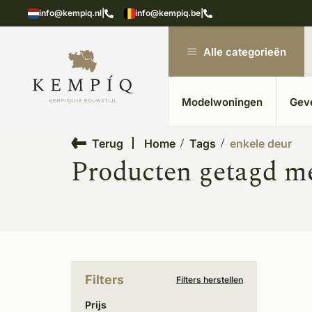
showroom in Kesteren
Unieke materialen in kempische
info@kempiq.nl
|
info@kempiq.be
|
Alle categorieën
Modelwoningen
Gev
Terug
Home
Tags
enkele deur
Producten getagd me
Filters
Filters herstellen
Prijs