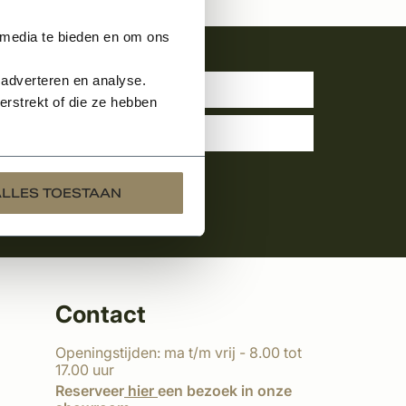
 media te bieden en om ons
uwsbrief
 adverteren en analyse.
rstrekt of die ze hebben
ALLES TOESTAAN
Contact
Openingstijden: ma t/m vrij - 8.00 tot
17.00 uur
Reserveer
hier
een bezoek in onze