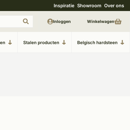
Inspiratie
Showroom
Over ons
Uitgebreide showroom in Kesteren
Unieke m
Inloggen
Winkelwagen
ken
Stalen producten
Belgisch hardsteen