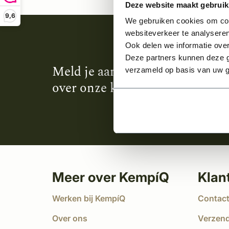
Deze website maakt gebruik
9,6
We gebruiken cookies om cont
websiteverkeer te analyseren
Ook delen we informatie over
Deze partners kunnen deze g
Meld je aan en ontvang het laa
verzameld op basis van uw g
over onze kempische bouwstijl
Meer over KempíQ
Klan
Werken bij KempíQ
Contac
Over ons
Verzen