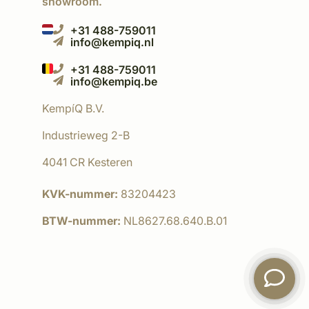
showroom.
+31 488-759011
info@kempiq.nl
+31 488-759011
info@kempiq.be
KempíQ B.V.
Industrieweg 2-B
4041 CR Kesteren
KVK-nummer:
83204423
BTW-nummer:
NL8627.68.640.B.01