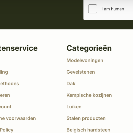
tenservice
Categorieën
t
Modelwoningen
ding
Gevelstenen
methodes
Dak
eren
Kempische kozijnen
count
Luiken
ne voorwaarden
Stalen producten
Policy
Belgisch hardsteen