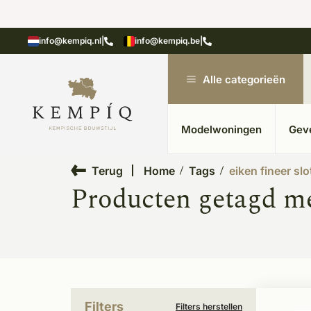
showroom in Kesteren
Unieke materialen in kempische
info@kempiq.nl
|
info@kempiq.be
|
Alle categorieën
Modelwoningen
Gev
Terug
Home
Tags
eiken fineer sl
Producten getagd met
Filters
Filters herstellen