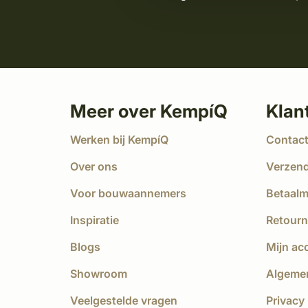
Meer over KempíQ
Klan
Werken bij KempíQ
Contac
Over ons
Verzen
Voor bouwaannemers
Betaal
Inspiratie
Retourn
Blogs
Mijn ac
Showroom
Algeme
Veelgestelde vragen
Privacy 