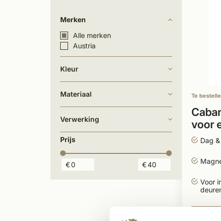
Merken
Alle merken
Austria
Kleur
Materiaal
Te bestell
Caban
Verwerking
voor 
Zwart
Prijs
Dag & 
Magne
€
€
Voor i
deure
37,5