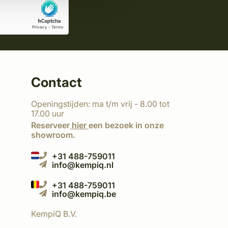
Contact
Openingstijden: ma t/m vrij - 8.00 tot
17.00 uur
Reserveer
hier
een bezoek in onze
showroom.
+31 488-759011
info@kempiq.nl
+31 488-759011
info@kempiq.be
KempíQ B.V.