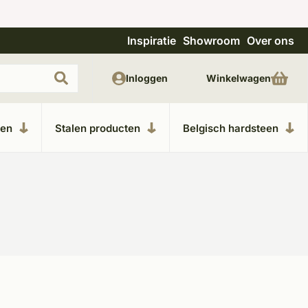
Inspiratie
Showroom
Over ons
Uitgebreide showroom in Kesteren
Unieke m
Inloggen
Winkelwagen
ken
Stalen producten
Belgisch hardsteen