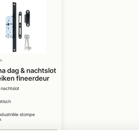
en
a dag & nachtslot
eiken fineerdeur
 / RVS
nachtslot
tisch
ndustriële stompe
n
0
BEKIJKEN