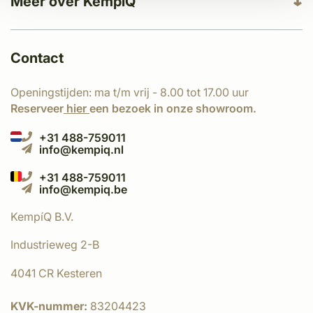
Meer over KempíQ
Contact
Openingstijden: ma t/m vrij - 8.00 tot 17.00 uur
Reserveer
hier
een bezoek in onze showroom.
+31 488-759011
info@kempiq.nl
+31 488-759011
info@kempiq.be
KempíQ B.V.
Industrieweg 2-B
4041 CR Kesteren
KVK-nummer:
83204423