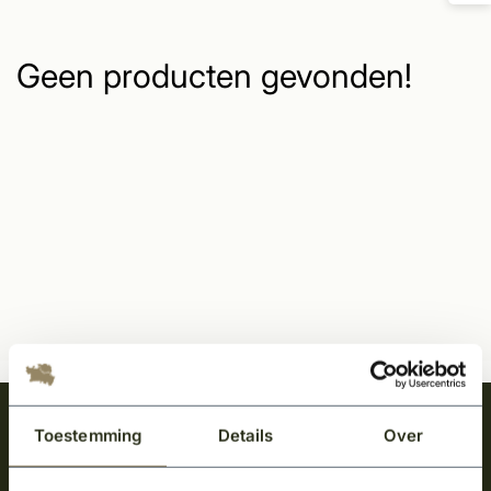
Geen producten gevonden!
Meld je aan en ontvang het laatste nieuws
Toestemming
Details
Over
over onze kempische bouwstijl!