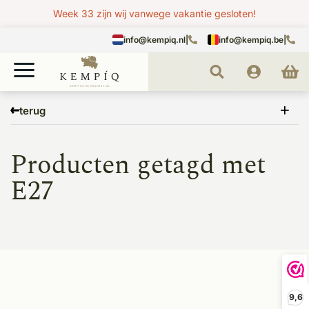
Week 33 zijn wij vanwege vakantie gesloten!
info@kempiq.nl
|
info@kempiq.be
|
Home
Tags
E27
terug
Producten getagd met
E27
9,6