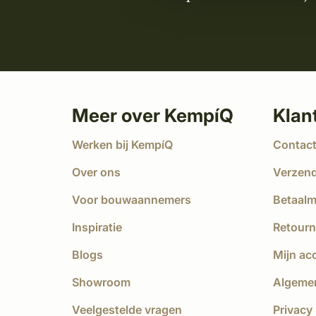
Meer over KempíQ
Klan
Werken bij KempíQ
Contac
Over ons
Verzen
Voor bouwaannemers
Betaal
Inspiratie
Retourn
Blogs
Mijn ac
Showroom
Algeme
Veelgestelde vragen
Privacy 