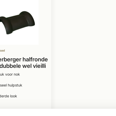
raad
rberger halfronde
dubbele wel vieilli
w
uk voor nok
seel hulpstuk
derde look