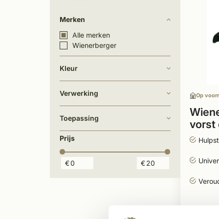
Merken
Alle merken
Wienerberger
Kleur
Verwerking
Op voor
Wiene
Toepassing
vorst 
blau
Prijs
Hulpst
Univer
€
€
Verou