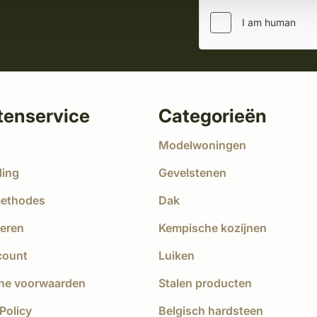
tenservice
Categorieën
t
Modelwoningen
ding
Gevelstenen
methodes
Dak
eren
Kempische kozijnen
count
Luiken
ne voorwaarden
Stalen producten
Policy
Belgisch hardsteen