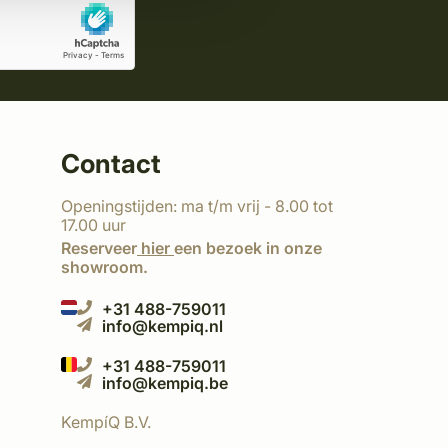
Contact
Openingstijden: ma t/m vrij - 8.00 tot
17.00 uur
Reserveer
hier
een bezoek in onze
showroom.
+31 488-759011
info@kempiq.nl
+31 488-759011
info@kempiq.be
KempíQ B.V.