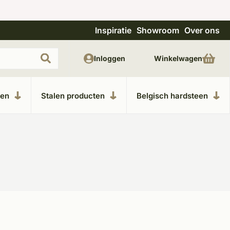
Inspiratie
Showroom
Over ons
Uitgebreide showroom in Kesteren
Unieke m
Inloggen
Winkelwagen
ken
Stalen producten
Belgisch hardsteen