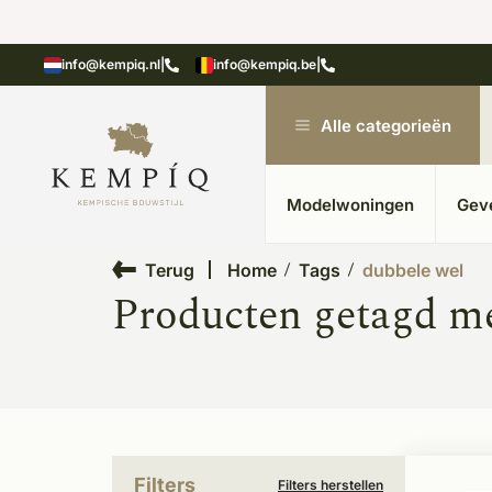
showroom in Kesteren
Unieke materialen in kempische
info@kempiq.nl
|
info@kempiq.be
|
Alle categorieën
Modelwoningen
Gev
Terug
Home
Tags
dubbele wel
Producten getagd me
Filters
Filters herstellen