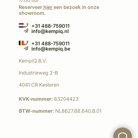
17.00 uur
Reserveer
hier
een bezoek in onze
showroom.
+31 488-759011
info@kempiq.nl
+31 488-759011
info@kempiq.be
KempíQ B.V.
Industrieweg 2-B
4041 CR Kesteren
KVK-nummer:
83204423
BTW-nummer:
NL8627.68.640.B.01