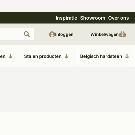
Inspiratie
Showroom
Over ons
Uitgebreide showroom in Kesteren
Unieke m
Inloggen
Winkelwagen
ken
Stalen producten
Belgisch hardsteen