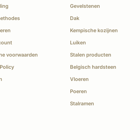
ding
Gevelstenen
methodes
Dak
eren
Kempische kozijnen
count
Luiken
ne voorwaarden
Stalen producten
Policy
Belgisch hardsteen
n
Vloeren
Poeren
Stalramen