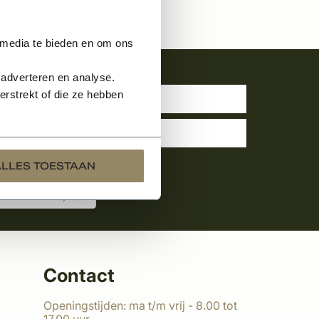
 media te bieden en om ons
uwsbrief
 adverteren en analyse.
rstrekt of die ze hebben
ALLES TOESTAAN
Contact
Openingstijden: ma t/m vrij - 8.00 tot