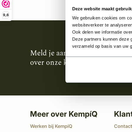
Deze website maakt gebruik
9,6
We gebruiken cookies om cont
websiteverkeer te analyseren
Ook delen we informatie over
Deze partners kunnen deze g
verzameld op basis van uw g
Meld je aan en ontvang het laa
over onze kempische bouwstijl
Meer over KempíQ
Klan
Werken bij KempíQ
Contac