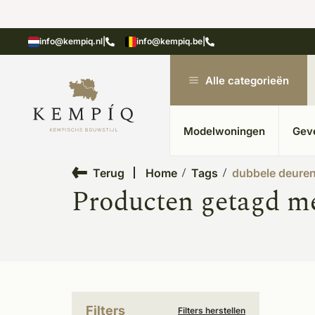
showroom in Kesteren
Unieke materialen in kempische
info@kempiq.nl
|
info@kempiq.be
|
Alle categorieën
Modelwoningen
Gev
Terug
Home
Tags
dubbele deure
Producten getagd me
Filters
Filters herstellen